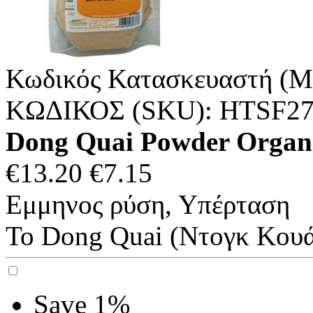
Κωδικός Κατασκευαστή (M
ΚΩΔΙΚΟΣ (SKU):
HTSF27
Dong Quai Powder Organ
€
13.20
€
7.15
Εμμηνος ρύση, Υπέρταση
Το Dong Quai (Ντογκ Κουάι)
Save 1%