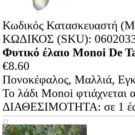
Κωδικός Κατασκευαστή (M
ΚΩΔΙΚΟΣ (SKU):
060203
Φυτικό έλαιο Monoi De T
€
8.60
Πονοκέφαλος, Μαλλιά, Εγ
Το λάδι Monoi φτιάχνεται α
ΔΙΑΘΕΣΙΜΟΤΗΤΑ:
σε 1 έ