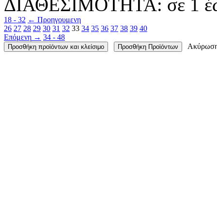
ΔΙΑΘΕΣΙΜΟΤΗΤΑ:
σε 1 έ
18 - 32
←
Προηγουμενη
26
27
28
29
30
31
32
33
34
35
36
37
38
39
40
Επόμενη
→
34 - 48
Ακύρωσ
Προσθήκη προϊόντων και κλείσιμο
Προσθήκη Προϊόντων