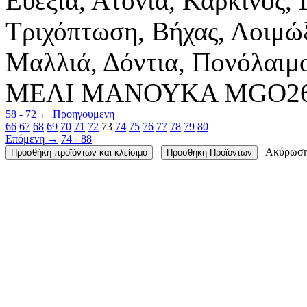
Ευεξία, Ατονία, Καρκίνος, 
Τριχόπτωση, Βήχας, Λοιμώξ
Μαλλιά, Δόντια, Πονόλαιμο
ΜΕΛΙ ΜΑΝΟΥΚΑ MGΟ263 
58 - 72
←
Προηγουμενη
66
67
68
69
70
71
72
73
74
75
76
77
78
79
80
Επόμενη
→
74 - 88
Ακύρωσ
Προσθήκη προϊόντων και κλείσιμο
Προσθήκη Προϊόντων