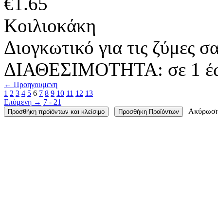
€
1.65
Κοιλιοκάκη
Διογκωτικό για τις ζύμες σα
ΔΙΑΘΕΣΙΜΟΤΗΤΑ:
σε 1 έ
←
Προηγουμενη
1
2
3
4
5
6
7
8
9
10
11
12
13
Επόμενη
→
7 - 21
Ακύρωσ
Προσθήκη προϊόντων και κλείσιμο
Προσθήκη Προϊόντων