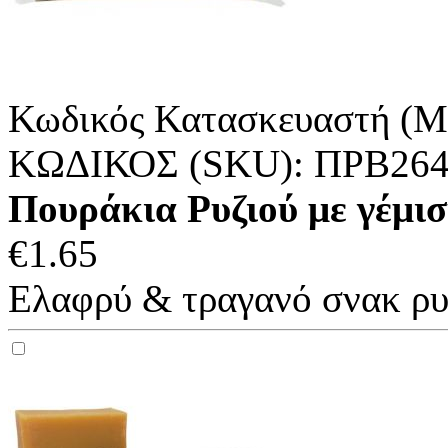
Κωδικός Κατασκευαστή (M
ΚΩΔΙΚΟΣ (SKU):
ΠΡΒ26
Πουράκια Ρυζιού με γέμισ
€
1.65
Ελαφρύ & τραγανό σνακ ρυζ