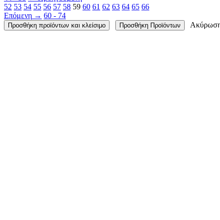
52
53
54
55
56
57
58
59
60
61
62
63
64
65
66
Επόμενη
→
60 - 74
Ακύρωσ
Προσθήκη προϊόντων και κλείσιμο
Προσθήκη Προϊόντων