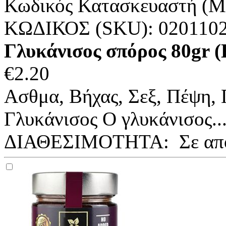
Κωδικός Κατασκευαστή (M
ΚΩΔΙΚΟΣ (SKU):
020110
Γλυκάνισος σπόρος 80gr
€
2.20
Ασθμα, Βήχας, Σεξ, Πέψη,
Γλυκάνισος Ο γλυκάνισος..
ΔΙΑΘΕΣΙΜΟΤΗΤΑ:
Σε απ