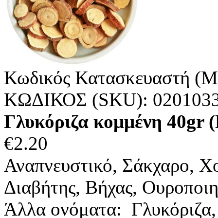
Κωδικός Κατασκευαστή (M
ΚΩΔΙΚΟΣ (SKU):
020103
Γλυκόριζα κομμένη 40g
€
2.20
Αναπνευστικό, Σάκχαρο, Χο
Διαβήτης, Βήχας, Ουροποι
Άλλα ονόματα: Γλυκόριζα, L