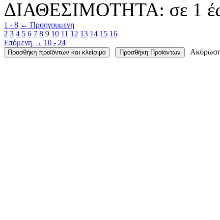
ΔΙΑΘΕΣΙΜΟΤΗΤΑ:
σε 1 έ
1 - 8
←
Προηγουμενη
2
3
4
5
6
7
8
9
10
11
12
13
14
15
16
Επόμενη
→
10 - 24
Ακύρωσ
Προσθήκη προϊόντων και κλείσιμο
Προσθήκη Προϊόντων