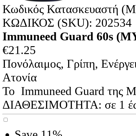
Κωδικός Κατασκευαστή (M
ΚΩΔΙΚΟΣ (SKU):
202534
Immuneed Guard 60s (
€
21.25
Πονόλαιμος, Γρίπη, Ενέργε
Ατονία
Το Immuneed Guard της M
ΔΙΑΘΕΣΙΜΟΤΗΤΑ:
σε 1 έ
Save 11%