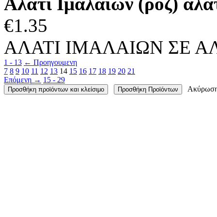
Αλάτι Ιμαλαΐων (ροζ) αλατ
€
1.35
ΑΛΑΤΙ ΙΜΑΛΑΙΩΝ ΣΕ ΑΛ
1 - 13
←
Προηγουμενη
7
8
9
10
11
12
13
14
15
16
17
18
19
20
21
Επόμενη
→
15 - 29
Ακύρωσ
Προσθήκη προϊόντων και κλείσιμο
Προσθήκη Προϊόντων