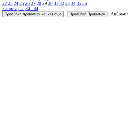
22
23
24
25
26
27
28
29
30
31
32
33
34
35
36
Επόμενη
→
30 - 44
Ακύρωσ
Προσθήκη προϊόντων και κλείσιμο
Προσθήκη Προϊόντων