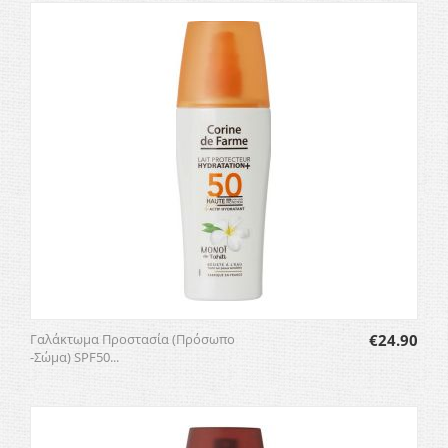
Γαλάκτωμα Προστασία (Πρόσωπο
€
24.90
-Σώμα) SPF50...