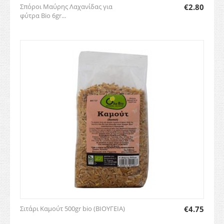
Σπόροι Μαύρης Λαχανίδας για
€
2.80
φύτρα Bio 6gr...
Σιτάρι Καμούτ 500gr bio (ΒΙΟΥΓΕΙΑ)
€
4.75