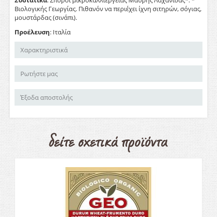
Συστατικά
: Σπόροι μικροκαλλιέργειας Μαύρης Λαχανίδας*. *
Βιολογικής Γεωργίας. Πιθανόν να περιέχει ίχνη σιτηρών, σόγιας,
μουστάρδας (σινάπι).
Προέλευση
: Ιταλία
Χαρακτηριστικά
Ρωτήστε μας
Έξοδα αποστολής