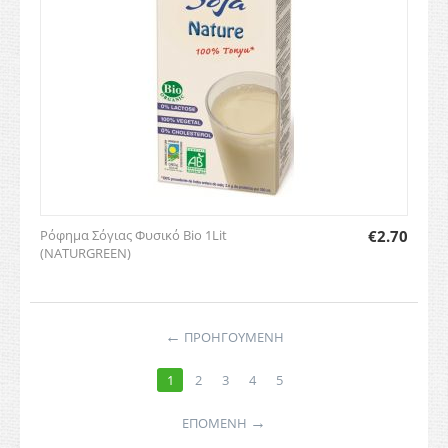
Ρόφημα Σόγιας Φυσικό Bio 1Lit
€
2.70
(NATURGREEN)
←
ΠΡΟΗΓΟΥΜΕΝΗ
1
2
3
4
5
→
ΕΠΌΜΕΝΗ