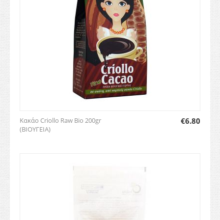
Κακάο Criollo Raw Bio 200gr
€
6.80
(ΒΙΟΥΓΕΙΑ)