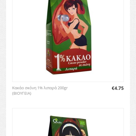
Κακάο σκόνη 1% λιπαρά 200gr
€
4.75
(ΒΙΟΥΓΕΙΑ)