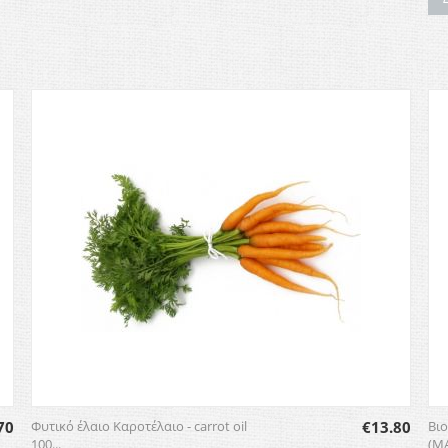
70
Φυτικό έλαιο Καροτέλαιο - carrot oil
€
13.80
Βιο
100...
(M