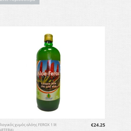
λογικός χυμός αλόης FEROX 1 lit
€
24.25
ARTERA)