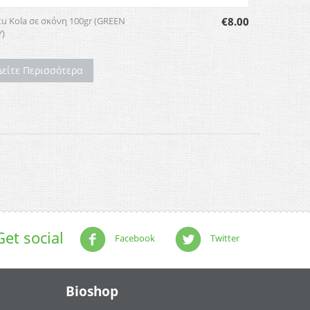
u Kola σε σκόνη 100gr (GREEN
€
8.00
)
Δείτε Περισσότερα
Get social
Facebook
Twitter
Bioshop