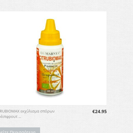
TRUBIOMAX εκχύλισμα σπόρων
€
24.95
έιπφρουτ ...
Δείτε Περισσότερα