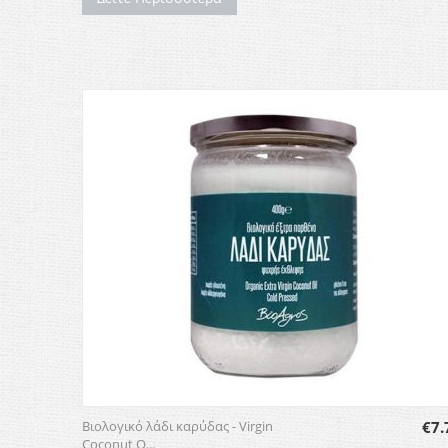
Βιολογικό λάδι καρύδας - Virgin
€
7.
Coconut O...