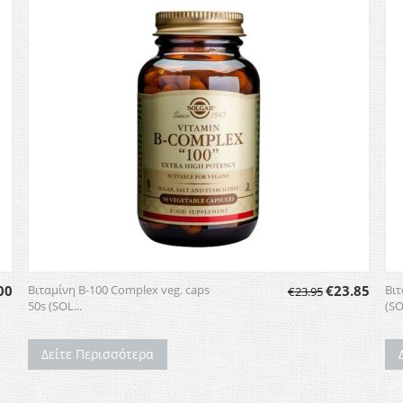
00
Βιταμίνη B-100 Complex veg. caps
€
23.85
Βιτ
€
23.95
50s (SOL...
(S
Δείτε Περισσότερα