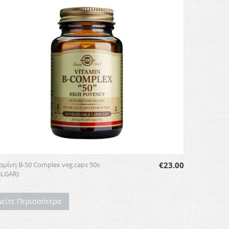
αμίνη B-50 Complex veg.caps 50s
€
23.00
OLGAR)
Δείτε Περισσότερα