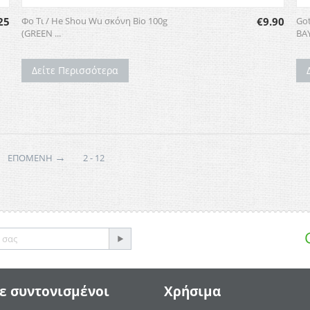
25
Φο Τι / He Shou Wu σκόνη Bio 100g
€
9.90
Got
(GREEN ...
BAY
Δείτε Περισσότερα
→
ΕΠΌΜΕΝΗ
2 - 12
ε συντονισμένοι
Χρήσιμα