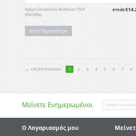
Κρέμα Σουηδικών Βοτάνων 75ml
€
14.
€
15.80
(RIVIERA)
Δείτε Περισσότερα
←
ΠΡΟΗΓΟΥΜΕΝΗ
1
2
3
4
5
6
7
8
Μείνετε
Ενημερωμένοι
Ο Λογαριασμός μου
Μείνετ