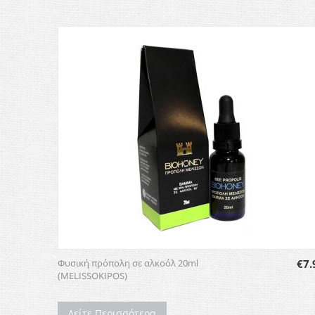
Φυσική πρόπολη σε αλκοόλ 20ml
€
7.
(MELISSOKIPOS)
Δείτε Περισσότερα