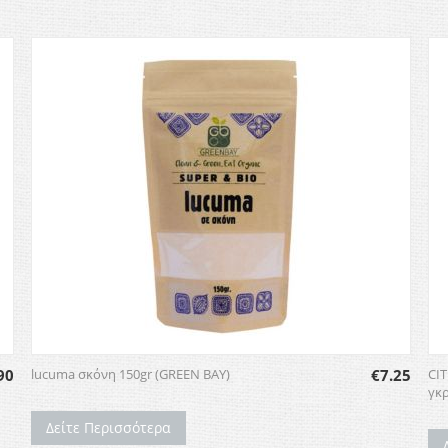
90
lucuma σκόνη 150gr (GREEN BAY)
€
7.25
CI
γκρ
Δείτε Περισσότερα