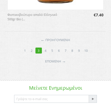
Φιστικοβούτυρο απαλό Ελληνικό
€
7.40
500gr Βio (...
←
ΠΡΟΗΓΟΥΜΕΝΗ
1
2
3
4
5
6
7
8
9
10
→
ΕΠΌΜΕΝΗ
Μείνετε
Ενημερωμένοι