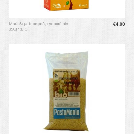
Μούσλι με Ιπποφαές τροπικό bio
€
4.00
350gr (ΒΙΟ...