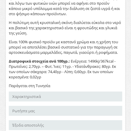
και λόγω των φυτικών ινών μπορεί να αφήνει στο προϊόν
κάποιο μικρό υπόλειμμα κατά την διάλυση σε ζεστά υγρά ή και
στο ψήσιμο κάποιων προϊόντων.
Η πολύτιμη αυτή κρυσταλική σκόνη διαλύεται εύκολα στο νερό
και βασικό της χαρακτηριστικό είναι η φρουτώδης και γλυκιά
της γεύση.
Είναι 100% φυσικό προϊόν με καστανό χρώμα και η χρήση του
μπορεί να αποτελέσει βασικό συστατικό για την παραγωγή σε
αρτοσκευάσματα μαρμελάδες, παγωτά, γιαούρτι ή ροφήματα.
Διατροφικά στοιχεία ανά 100γρ.:
Ενέργεια: 1496kj/367kcal -
Πρωτεΐνες: 2,70γρ. – Φυτ. Ίνες: 11γρ. - Υδατάνθρακες: 80γρ. Εκ
των οποίων σάκχαρα: 74,40γρ - Λίπη: 0,60γρ. Εκ των οποίων
κορεσμένα: 0,02γρ
Παράγεται στη Τυνησία
Χαρακτηριστικά
Ρωτήστε μας
Έξοδα αποστολής