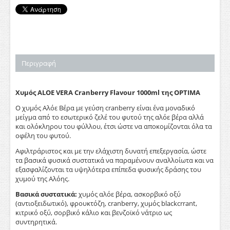
Περιγραφή
Χυμός ALOE VERA Cranberry Flavour 1000ml​ της OPTIMA
Ο χυμός Αλόε Βέρα με γεύση cranberry είναι ένα μοναδικό
μείγμα από το εσωτερικό ζελέ του φυτού της αλόε βέρα αλλά
και ολόκληρου του φύλλου, έτσι ώστε να αποκομίζονται όλα τα
οφέλη του φυτού.
Αφιλτράριστος και με την ελάχιστη δυνατή επεξεργασία, ώστε
τα βασικά φυσικά συστατικά να παραμένουν αναλλοίωτα και να
εξασφαλίζονται τα υψηλότερα επίπεδα φυσικής δράσης του
χυμού της Αλόης.
Βασικά συστατικά:
χυμός αλόε βέρα, ασκορβικό οξύ
(αντιοξειδωτικό), φρουκτόζη, cranberry, χυμός blackcrrant,
κιτρικό οξύ, σορβικό κάλιο και βενζοϊκό νάτριο ως
συντηρητικά.