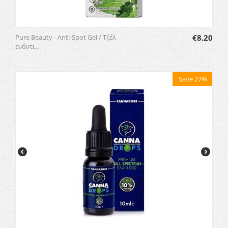
Pure Beauty - Anti-Spot Gel / Τζέλ
€
8.20
ενάντι...
Save 27%