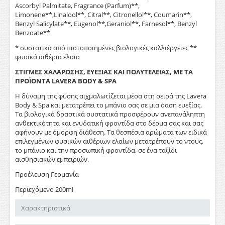
Ascorbyl Palmitate, Fragrance (Parfum)**,
Limonene**,Linalool**, Citral**, Citronellol**, Coumarin**,
Benzyl Salicylate**, Eugenol**,Geraniol**, Farnesol**, Benzyl
Benzoate**
* συστατικά από πιστοποιημένες βιολογικές καλλιέργειες **
φυσικά αιθέρια έλαια
ΣΤΙΓΜΕΣ ΧΑΛΑΡΩΣΗΣ, ΕΥΕΞΙΑΣ ΚΑΙ ΠΟΛΥΤΕΛΕΙΑΣ, ΜΕ ΤΑ
ΠΡΟΪΟΝΤΑ LAVERA BODY & SPA
Η δύναμη της φύσης αιχμαλωτίζεται μέσα στη σειρά της Lavera
Body & Spa και μετατρέπει το μπάνιο σας σε μια όαση ευεξίας.
Τα βιολογικά δραστικά συστατικά προσφέρουν ανεπανάληπτη
ανθεκτικότητα και ενυδατική φροντίδα στο δέρμα σας και σας
αφήνουν με όμορφη διάθεση. Τα θεσπέσια αρώματα των ειδικά
επιλεγμένων φυσικών αιθέριων ελαίων μετατρέπουν το ντους,
το μπάνιο και την προσωπική φροντίδα, σε ένα ταξίδι
αισθησιακών εμπειριών.
Προέλευση Γερμανία
Περιεχόμενο 200ml
Χαρακτηριστικά