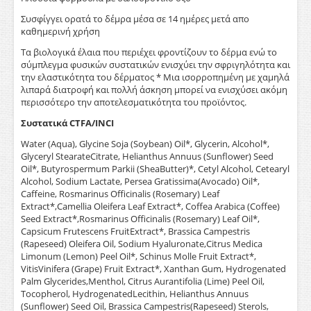
Συσφίγγει ορατά το δέμρα μέσα σε 14 ημέρες μετά απο
καθημερινή χρήση
Τα βιολογικά έλαια που περιέχει φροντίζουν το δέρμα ενώ το
σύμπλεγμα φυσικών συστατικών ενισχύει την σφριγηλότητα και
την ελαστικότητα του δέρματος * Μια ισορροπημένη με χαμηλά
λιπαρά διατροφή και πολλή άσκηση μπορεί να ενισχύσει ακόμη
περισσότερο την αποτελεσματικότητα του προϊόντος.
Συστατικά CTFA/INCI
Water (Aqua), Glycine Soja (Soybean) Oil*, Glycerin, Alcohol*,
Glyceryl StearateCitrate, Helianthus Annuus (Sunflower) Seed
Oil*, Butyrospermum Parkii (SheaButter)*, Cetyl Alcohol, Cetearyl
Alcohol, Sodium Lactate, Persea Gratissima(Avocado) Oil*,
Caffeine, Rosmarinus Officinalis (Rosemary) Leaf
Extract*,Camellia Oleifera Leaf Extract*, Coffea Arabica (Coffee)
Seed Extract*,Rosmarinus Officinalis (Rosemary) Leaf Oil*,
Capsicum Frutescens FruitExtract*, Brassica Campestris
(Rapeseed) Oleifera Oil, Sodium Hyaluronate,Citrus Medica
Limonum (Lemon) Peel Oil*, Schinus Molle Fruit Extract*,
VitisVinifera (Grape) Fruit Extract*, Xanthan Gum, Hydrogenated
Palm Glycerides,Menthol, Citrus Aurantifolia (Lime) Peel Oil,
Tocopherol, HydrogenatedLecithin, Helianthus Annuus
(Sunflower) Seed Oil, Brassica Campestris(Rapeseed) Sterols,