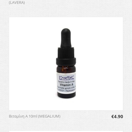
(LAVERA)
Βιταμίνη Α 10ml (MEGALIUM)
€
4.90