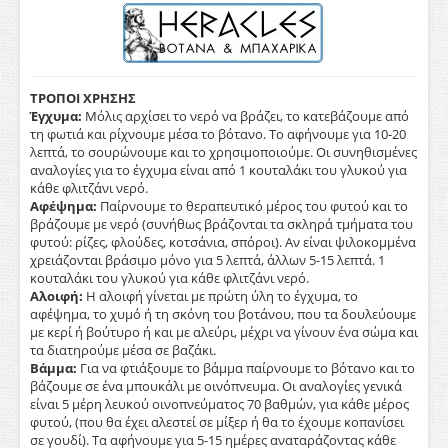
ΤΡΟΠΟΙ ΧΡΗΣΗΣ
Έγχυμα:
Μόλις αρχίσει το νερό να βράζει, το κατεβάζουμε από
τη φωτιά και ρίχνουμε μέσα το βότανο. Το αφήνουμε για 10-20
λεπτά, το σουρώνουμε και το χρησιμοποιούμε. Οι συνηθισμένες
αναλογίες για το έγχυμα είναι από 1 κουταλάκι του γλυκού για
κάθε φλιτζάνι νερό.
Αφέψημα:
Παίρνουμε το θεραπευτικό μέρος του φυτού και το
βράζουμε με νερό (συνήθως βράζονται τα σκληρά τμήματα του
φυτού: ρίζες, φλούδες, κοτσάνια, σπόροι). Αν είναι ψιλοκομμένα
χρειάζονται βράσιμο μόνο για 5 λεπτά, άλλων 5-15 λεπτά. 1
κουταλάκι του γλυκού για κάθε φλιτζάνι νερό.
Αλοιφή:
Η αλοιφή γίνεται με πρώτη ύλη το έγχυμα, το
αφέψημα, το χυμό ή τη σκόνη του βοτάνου, που τα δουλεύουμε
με κερί ή βούτυρο ή και με αλεύρι, μέχρι να γίνουν ένα σώμα και
τα διατηρούμε μέσα σε βαζάκι.
Βάμμα:
Για να φτιάξουμε το βάμμα παίρνουμε το βότανο και το
βάζουμε σε ένα μπουκάλι με οινόπνευμα. Οι αναλογίες γενικά
είναι 5 μέρη λευκού οινοπνεύματος 70 βαθμών, για κάθε μέρος
φυτού, (που θα έχει αλεστεί σε μίξερ ή θα το έχουμε κοπανίσει
σε γουδί). Τα αφήνουμε για 5-15 ημέρες αναταράζοντας κάθε