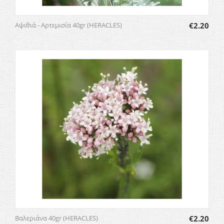
Αψιθιά - Αρτεμισία 40gr (HERACLES)
€
2.20
Βαλεριάνα 40gr (HERACLES)
€
2.20