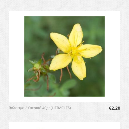
Βάλσαμο / Υπερικό 40gr (HERACLES)
€
2.20