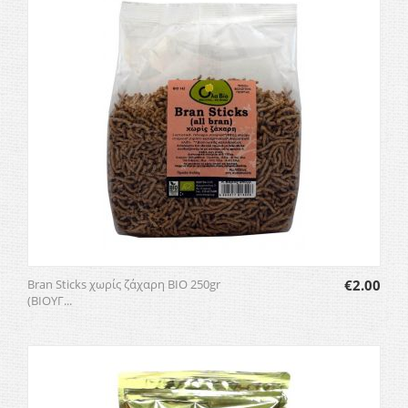
Bran Sticks χωρίς ζάχαρη BIO 250gr
€
2.00
(ΒΙΟΥΓ...