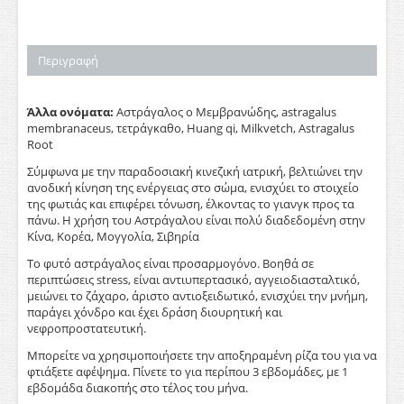
Περιγραφή
Άλλα ονόματα:
Αστράγαλος ο Μεμβρανώδης, astragalus
membranaceus, τετράγκαθο, Huang qi, Milkvetch, Astragalus
Root
Σύμφωνα με την παραδοσιακή κινεζική ιατρική, βελτιώνει την
ανοδική κίνηση της ενέργειας στο σώμα, ενισχύει το στοιχείο
της φωτιάς και επιφέρει τόνωση, έλκοντας το γιανγκ προς τα
πάνω. Η χρήση του Αστράγαλου είναι πολύ διαδεδομένη στην
Κίνα, Κορέα, Μογγολία, Σιβηρία
Τo φυτό αστράγαλος είναι προσαρμογόνο. Βοηθά σε
περιπτώσεις stress, είναι αντιυπερτασικό, αγγειοδιασταλτικό,
μειώνει το ζάχαρο, άριστο αντιοξειδωτικό, ενισχύει την μνήμη,
παράγει χόνδρο και έχει δράση διουρητική και
νεφροπροστατευτική.
Μπορείτε να χρησιμοποιήσετε την αποξηραμένη ρίζα του για να
φτιάξετε αφέψημα. Πίνετε το για περίπου 3 εβδομάδες, με 1
εβδομάδα διακοπής στο τέλος του μήνα.