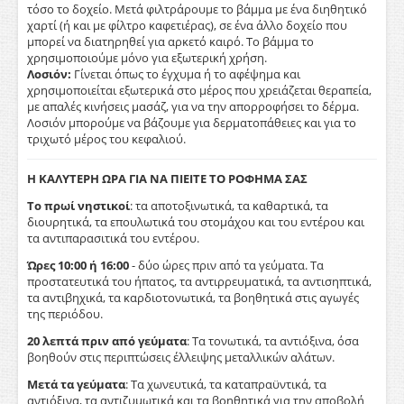
τόσο το δοχείο. Μετά φιλτράρουμε το βάμμα με ένα διηθητικό
χαρτί (ή και με φίλτρο καφετιέρας), σε ένα άλλο δοχείο που
μπορεί να διατηρηθεί για αρκετό καιρό. Το βάμμα το
χρησιμοποιούμε μόνο για εξωτερική χρήση.
Λοσιόν:
Γίνεται όπως το έγχυμα ή το αφέψημα και
χρησιμοποιείται εξωτερικά στο μέρος που χρειάζεται θεραπεία,
με απαλές κινήσεις μασάζ, για να την απορροφήσει το δέρμα.
Λοσιόν μπορούμε να βάζουμε για δερματοπάθειες και για το
τριχωτό μέρος του κεφαλιού.
Η ΚΑΛΥΤΕΡΗ ΩΡΑ ΓΙΑ ΝΑ ΠΙΕΙΤΕ ΤΟ ΡΟΦΗΜΑ ΣΑΣ
Το πρωί νηστικοί
: τα αποτοξινωτικά, τα καθαρτικά, τα
διουρητικά, τα επουλωτικά του στομάχου και του εντέρου και
τα αντιπαρασιτικά του εντέρου.
Ώρες 10:00 ή 16:00
- δύο ώρες πριν από τα γεύματα. Τα
προστατευτικά του ήπατος, τα αντιρρευματικά, τα αντισηπτικά,
τα αντιβηχικά, τα καρδιοτονωτικά, τα βοηθητικά στις αγωγές
της περιόδου.
20 λεπτά πριν από γεύματα
: Τα τονωτικά, τα αντιόξινα, όσα
βοηθούν στις περιπτώσεις έλλειψης μεταλλικών αλάτων.
Μετά τα γεύματα
: Τα χωνευτικά, τα καταπραϋντικά, τα
αντιόξινα, τα αντιζυμωτικά και τα βοηθητικά για την αποβολή