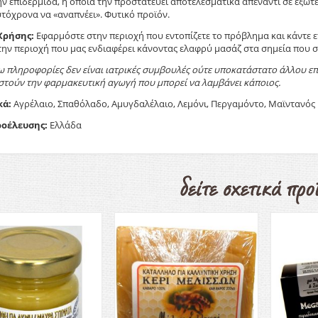
ν επιδερμίδα, η οποία την προστατεύει αποτελεσματικά απέναντι σε εξωτ
τόχρονα να «αναπνέει». Φυτικό προϊόν.
Χρήσης:
Εφαρμόστε στην περιοχή που εντοπίζετε το πρόβλημα και κάντε 
ην περιοχή που μας ενδιαφέρει κάνοντας ελαφρύ μασάζ στα σημεία που 
ω πληροφορίες δεν είναι ιατρικές συμβουλές ούτε υποκατάστατο άλλου επ
στούν την φαρμακευτική αγωγή που μπορεί να λαμβάνει κάποιος.
κά:
Αγρέλαιο, Σπαθόλαδο, Αμυγδαλέλαιο, Λεμόνι, Περγαμόντο, Μαϊντανός
οέλευσης:
Ελλάδα