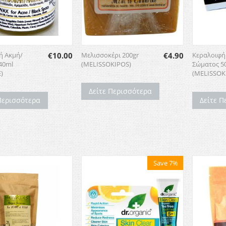
Μελισσοκέρι 200gr
€
4.90
Κεραλοιφή 
ή Ακμή/
€
10.00
(MELISSOKIPOS)
Σώματος 5
40ml
(MELISSOK.
)
Δείτε Περισσότερα
Δείτε Π
Περισσότερα
Save 7%