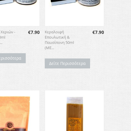
Χεριών -
€
7.90
Κεραλοιφή
€
7.90
0ml
Επουλωτική &
..
Παυσίπονη 50ml
(ME...
ερισσότερα
Δείτε Περισσότερα