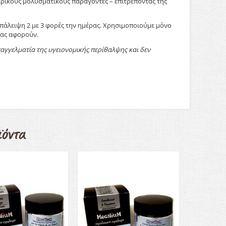
ερικούς μολυσματικούς παράγοντες – επιτρέποντας της
επάλειψη 2 με 3 φορές την ημέρας. Χρησιμοποιούμε μόνο
σας αφορούν.
αγγελματία της υγειονομικής περίθαλψης και δεν