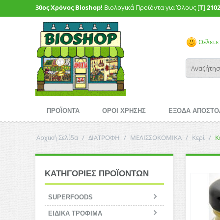
30ος Χρόνος Bioshop!
Βιολογικά Προϊόντα για Όλους [
T
]
210
Θέλετε 
ΠΡΟΪΟΝΤΑ
ΟΡΟΙ ΧΡΗΣΗΣ
ΕΞΟΔΑ ΑΠΟΣΤΟ
Αρχική Σελίδα
/
ΔΙΑΤΡΟΦΗ
/
ΜΕΛΙΣΣΟΚΟΜΙΚΑ
/
Κερί
/
Κ
ΚΑΤΗΓΟΡΙΕΣ ΠΡΟΪΟΝΤΩΝ
SUPERFOODS
ΕΙΔΙΚΑ ΤΡΟΦΙΜΑ