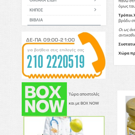
ΟΙΚΙΑΚΑ ΕΙΔΗ
πάνω στη
όμως ταυ
ΚΗΠΟΣ
Τρόποι 
ΒΙΒΛΙΑ
βράδυ στ
Οι ως άν
αντικαθι
Συστατι
Χώρα πρ
Τώρα αποστολές
και με BOX NOW