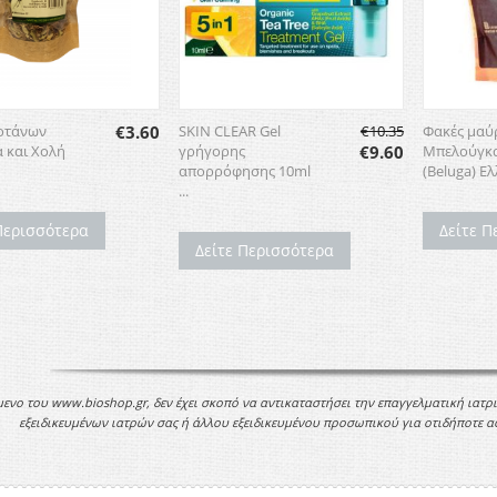
Φακές μαύ
οτάνων
€
3.60
SKIN CLEAR Gel
€
10.35
Μπελούγκ
 και Χολή
γρήγορης
€
9.60
(Beluga) Ελ
απορρόφησης 10ml
...
Δείτε Π
Περισσότερα
Δείτε Περισσότερα
μενο του www.bioshop.gr, δεν έχει σκοπό να αντικαταστήσει την επαγγελματική ιατρ
εξειδικευμένων ιατρών σας ή άλλου εξειδικευμένου προσωπικού για οτιδήποτε