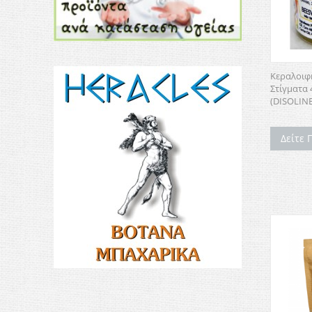
Κεραλοιφ
Στίγματα 
(DISOLINE
Δείτε 