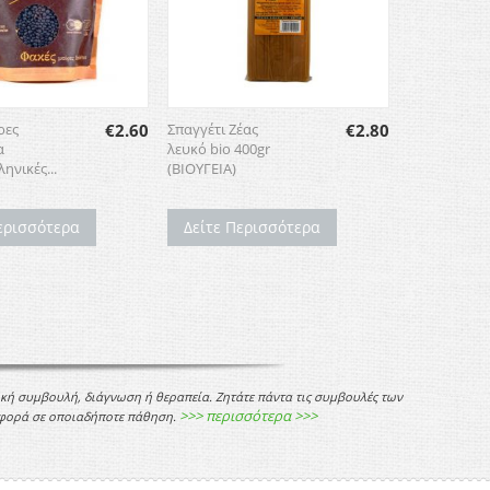
ρες
€
2.60
Σπαγγέτι Ζέας
€
2.80
α
λευκό bio 400gr
ληνικές...
(ΒΙΟΥΓΕΙΑ)
ερισσότερα
Δείτε Περισσότερα
ική συμβουλή, διάγνωση ή θεραπεία. Ζητάτε πάντα τις συμβουλές των
>>> περισσότερα >>>
 αφορά σε οποιαδήποτε πάθηση.