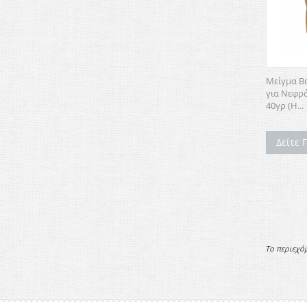
Μείγμα Β
για Νεφρά
40γρ (H...
Δείτε 
Το περιεχό