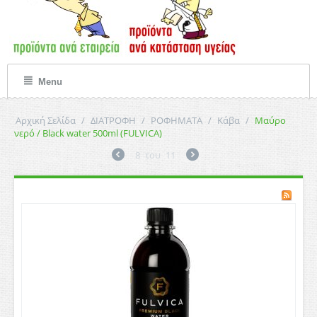
Menu
Αρχική Σελίδα
/
ΔΙΑΤΡΟΦΗ
/
ΡΟΦΗΜΑΤΑ
/
Κάβα
/
Μαύρο
νερό / Black water 500ml (FULVICA)
8
του
11