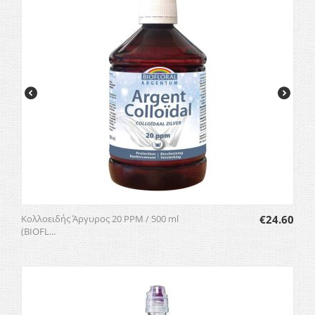
Κολλοειδής Άργυρος 20 PPM / 500 ml
€
24.60
(BIOFL...