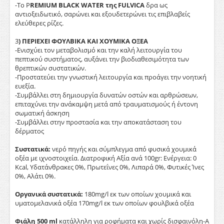
-Το P
REMIUM BLACK WATER της FULVICA
δρα ως
αντιοξειδωτικό, σαρώνει και εξουδετερώνει τις επιβλαβείς
ελεύθερες ρίζες.
3
) ΠΕΡΙΕΧΕΙ ΦΟΥΛΒΙΚΑ ΚΑΙ ΧΟΥΜΙΚΑ ΟΞΕΑ
-Ενισχύει τον μεταβολισμό και την καλή λειτουργία του
πεπτικού συστήματος, αυξάνει την βιοδιαθεσιμότητα των
θρεπτικών συστατικών.
-Προστατεύει την γνωστική λειτουργία και προάγει την νοητική
ευεξία.
-Συμβάλλει στη δημιουργία δυνατών οστών και αρθρώσεων,
επιταχύνει την ανάκαμψη μετά από τραυματισμούς ή έντονη
σωματική άσκηση
-Συμβάλλει στην προστασία και την αποκατάσταση του
δέρματος
Συστατικά:
νερό πηγής και σύμπλεγμα από φυσικά χουμικά
οξέα με ιχνοστοιχεία. Διατροφική Αξία ανά 100gr: Ενέργεια: 0
Kcal, Υδατάνθρακες 0%, Πρωτεΐνες 0%, Λιπαρά 0%, Φυτικές Ίνες
0%, Αλάτι 0%.
Οργανικά συστατικά:
180mg/l εκ των οποίων χουμικά και
υματομελανικά οξέα 170mg/l εκ των οποίων φουλβικά οξέα
Φιάλη 500 ml
κατάλληλη για ροφήματα και χωρίς δισφαινόλη-Α