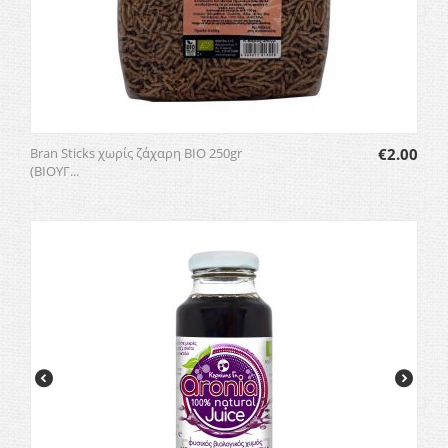
Bran Sticks χωρίς ζάχαρη BIO 250gr
€
2.00
(ΒΙΟΥΓ...