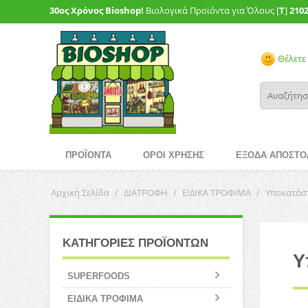
30ος Χρόνος Bioshop!
Βιολογικά Προϊόντα για Όλους [
T
]
210
Θέλετε 
ΠΡΟΪΟΝΤΑ
ΟΡΟΙ ΧΡΗΣΗΣ
ΕΞΟΔΑ ΑΠΟΣΤΟ
Αρχική Σελίδα
/
ΔΙΑΤΡΟΦΗ
/
ΕΙΔΙΚΑ ΤΡΟΦΙΜΑ
/
Υποκατάσ
ΚΑΤΗΓΟΡΙΕΣ ΠΡΟΪΟΝΤΩΝ
Υ
SUPERFOODS
ΕΙΔΙΚΑ ΤΡΟΦΙΜΑ