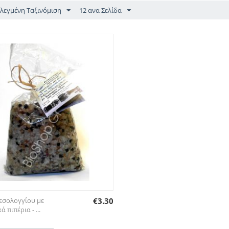
λεγμένη Ταξινόμιση
12 ανα Σελίδα
εσολογγίου με
€
3.30
ά πιπέρια - ...