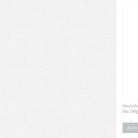
Νουντλ
bio 250
Δείτ