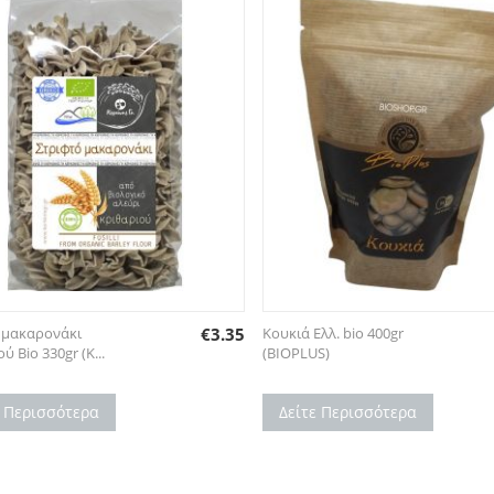
 μακαρονάκι
€
3.35
Κουκιά Ελλ. bio 400gr
ύ Bio 330gr (Κ...
(BIOPLUS)
ε Περισσότερα
Δείτε Περισσότερα