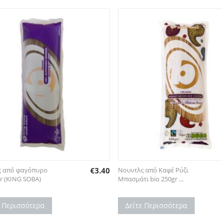
Νουντλς από Καφέ Ρύζι
ς από φαγόπυρο
€
3.40
Μπασμάτι bio 250gr ...
gr (KING SOBA)
Δείτε Περισσότερα
ε Περισσότερα