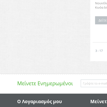
Νουντλ
Κινόα bi
Δείτ
3 - 17
Μείνετε
Ενημερωμένοι
Ο Λογαριασμός μου
Μείνετ