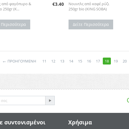
ς από φαγόπυρο &
€
3.40
Νουντλς από καφέ ρύζι
o 250gr (K...
250gr bio (KING SOBA)
ε Περισσότερα
Δείτε Περισσότερα
←
ΠΡΟΗΓΟΥΜΕΝΗ
11
12
13
14
15
16
17
18
19
20
ε συντονισμένοι
Χρήσιμα