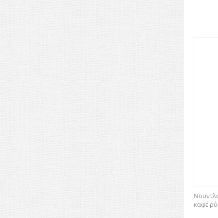
Νουντλς
καφέ ρύζ