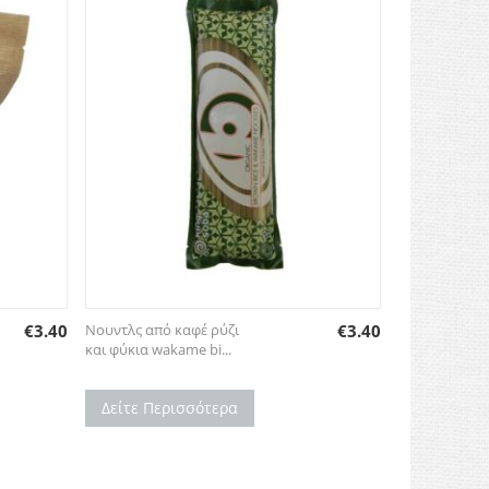
€
3.40
Νουντλς από καφέ ρύζι
€
3.40
και φύκια wakame bi...
Δείτε Περισσότερα