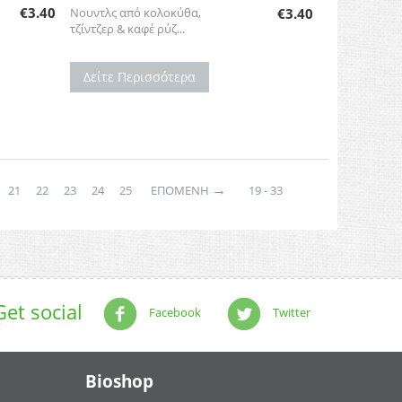
€
3.40
Νουντλς από κολοκύθα,
€
3.40
τζίντζερ & καφέ ρύζ...
Δείτε Περισσότερα
→
21
22
23
24
25
ΕΠΌΜΕΝΗ
19 - 33
Get social
Facebook
Twitter
Bioshop