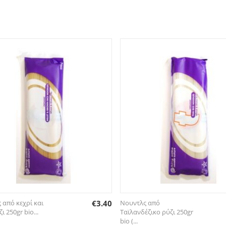
 από κεχρί και
€
3.40
Νουντλς από
ι 250gr bio...
Ταϊλανδέζικο ρύζι 250gr
bio (...