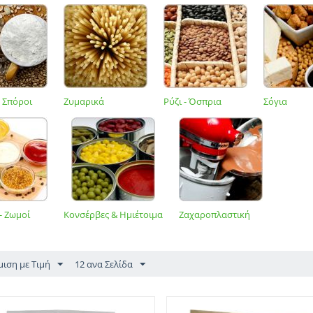
- Σπόροι
Ζυμαρικά
Ρύζι - Όσπρια
Σόγια
- Ζωμοί
Κονσέρβες & Ημιέτοιμα
Ζαχαροπλαστική
μιση με Τιμή
12 ανα Σελίδα