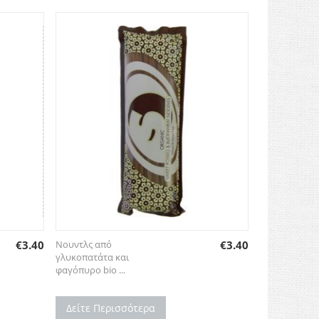
€
3.40
Νουντλς από
€
3.40
γλυκοπατάτα και
φαγόπυρο bio ...
Δείτε Περισσότερα