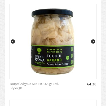
Τουρσί Λάχανο ΜΙΧ BIO 320gr καθ.
€
4.30
βάρος (Β...