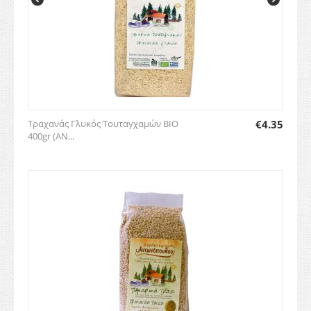
Τραχανάς Γλυκός Τουταγχαμών BIO
€
4.35
400gr (ΑΝ...