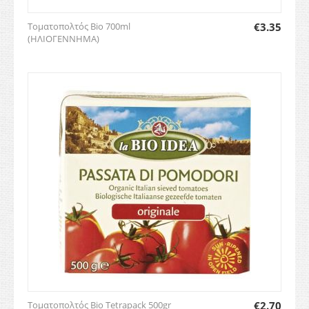
Τοματοπολτός Bio 700ml
€
3.35
(ΗΛΙΟΓΕΝΝΗΜΑ)
Τοματοπολτός Bio Tetrapack 500gr
€
2.70