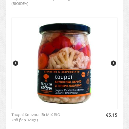
(BIOIDEA)
Τουρσί Κουνουπίδι ΜΙΧ BIO
€
5.15
καθ.βαρ.320gr (...