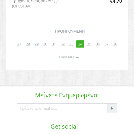
Τραχανάς ξινός BIO 500gr
€
4.70
(ΟΙΚΟΠΑΛ)
←
ΠΡΟΗΓΟΥΜΕΝΗ
27
28
29
30
31
32
33
34
35
36
37
38
→
ΕΠΌΜΕΝΗ
Μείνετε
Ενημερωμένοι
Get social