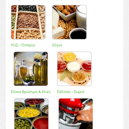
Ρύζι - Όσπρια
Σόγια
Έλαια Βρώσιμα & Ελιές
Σάλτσες - Ζωμοί