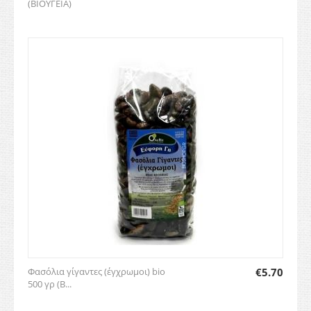
(ΒΙΟΥΓΕΙΑ)
Φασόλια γίγαντες (έγχρωμοι) bio
€
5.70
500 γρ (Β...