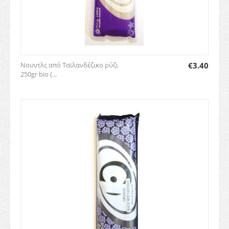
Νουντλς από Ταϊλανδέζικο ρύζι
€
3.40
250gr bio (...