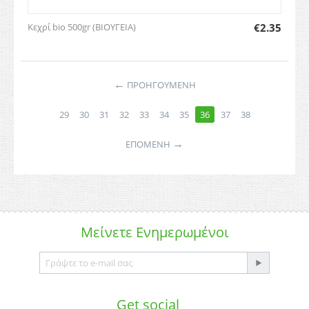
Κεχρί bio 500gr (ΒΙΟΥΓΕΙΑ)
€
2.35
←
ΠΡΟΗΓΟΥΜΕΝΗ
29
30
31
32
33
34
35
36
37
38
→
ΕΠΌΜΕΝΗ
Μείνετε
Ενημερωμένοι
Get social