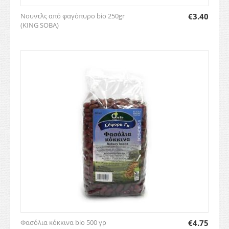
Νουντλς από φαγόπυρο bio 250gr
€
3.40
(KING SOBA)
Φασόλια κόκκινα bio 500 γρ
€
4.75