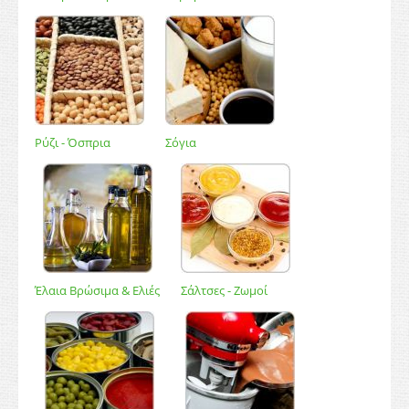
Ρύζι - Όσπρια
Σόγια
Έλαια Βρώσιμα & Ελιές
Σάλτσες - Ζωμοί