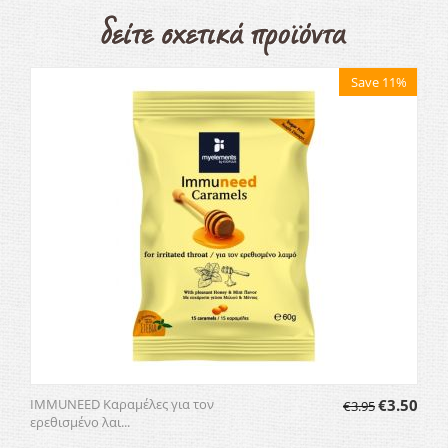
Save 11%
IMMUNEED Καραμέλες για τον
€
3.50
€
3.95
ερεθισμένο λαι...