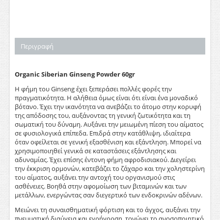
Περιγραφή
Organic Siberian Ginseng Powder 60gr
Η φήμη του Ginseng έχει ξεπεράσει πολλές φορές την
πραγματικότητα. Η αλήθεια όμως είναι ότι είναι ένα μοναδικό
βότανο. Έχει την ικανότητα να ανεβάζει το άτομο στην κορυφή
της απόδοσης του, αυξάνοντας τη γενική ζωτικότητα και τη
σωματική του δύναμη. Αυξάνει την μειωμένη πίεση του αίματος
σε φυσιολογικά επίπεδα. Επιδρά στην κατάθλιψη, ιδιαίτερα
όταν οφείλεται σε γενική εξασθένιση και εξάντληση. Μπορεί να
χρησιμοποιηθεί γενικά σε καταστάσεις εξάντλησης και
αδυναμίας. Έχει επίσης έντονη φήμη αφροδισιακού. Διεγείρει
την έκκριση ορμονών, κατεβάζει το ζάχαρο και την χοληστερίνη
του αίματος, αυξάνει την αντοχή του οργανισμού στις
ασθένειες. Βοηθά στην αφομοίωση των βιταμινών και των
μετάλλων, ενεργώντας σαν διεγερτικό των ενδοκρινών αδένων.
Μειώνει τη συναισθηματική φόρτιση και το άγχος, αυξάνει την
πνευματική διαύγεια και εγρήγορση, τονώνει το ανοσοποιητικό