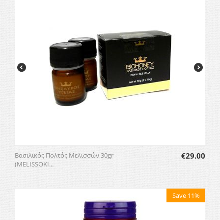
Βασιλικός Πολτός Μελισσών 30gr
€
29.00
(MELISSOKI...
Save 11%