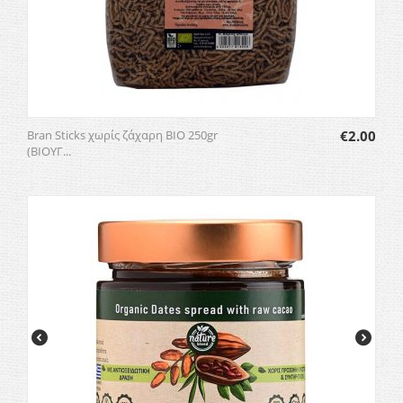
Bran Sticks χωρίς ζάχαρη BIO 250gr
€
2.00
(ΒΙΟΥΓ...