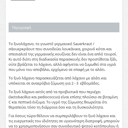
Περιγραφή
Το ξινολάχανο, το γνωστό γερμανικό Sauerkraut /
σάουερκράουτ που συνοδεύει λουκάνικα, χοιρινό κότσι και
σπεσιαλιτέ της γερμανικής κουζίνας δεν είναι ένα απλό τουρσί.
Κι αυτό διότι στη διαδικασία παρασκευής δεν προστίθεται ξίδι,
ούτε βράζεται το λάχανο, αλλά αφήνεται να ζυμωθεί στα υγρά
που μόνο του αποβάλει, ερχόμενο σε επαφή με το αλάτι.
Το ξινό λάχανο παρασκευάζεται από λάχανο με αλάτι και
υπόκειται σε αναερόβια ζύμωση για 2 - 3 εβδομάδες.
Το ξινό λάχανο εκτός από τα προβιοτικά που περιέχει
(lactobacillus και pediococcus) είναι επίσης πλούσιο σε βιταμίνη
C και πεπτικά ένζυμα. Το υγρό της ζύμωσης θεωρείται ότι
θεραπεύει τόσο τη διάρροια όσο και τη δυσκοιλιότητα.
Για όσους τώρα θέλουν να συμπεριλάβουν το ξινό λάχανο και
τις ευεργετικές του ιδιότητες σε υγιεινότερη διατροφή, μπορούν
να το χρησιμοποιήσουν σαν συνοδευτικό ψητού κοτόπουλου ή