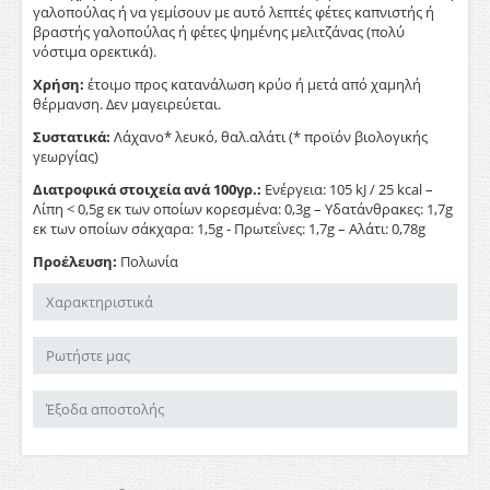
γαλοπούλας ή να γεμίσουν με αυτό λεπτές φέτες καπνιστής ή
βραστής γαλοπούλας ή φέτες ψημένης μελιτζάνας (πολύ
νόστιμα ορεκτικά).
Χρήση:
έτοιμο προς κατανάλωση κρύο ή μετά από χαμηλή
θέρμανση. Δεν μαγειρεύεται.
Συστατικά:
Λάχανο* λευκό, θαλ.αλάτι (* προϊόν βιολογικής
γεωργίας)
Διατροφικά στοιχεία ανά 100γρ.:
Ενέργεια: 105 kJ / 25 kcal –
Λίπη < 0,5g εκ των οποίων κορεσμένα: 0,3g – Υδατάνθρακες: 1,7g
εκ των οποίων σάκχαρα: 1,5g - Πρωτεΐνες: 1,7g – Αλάτι: 0,78g
Προέλευση:
Πολωνία
Χαρακτηριστικά
Ρωτήστε μας
Έξοδα αποστολής