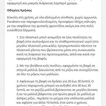
εφαρμογή και μακράς διάρκειας λαμπερό χρώμα.
Οδηγίες Χρήσης
Εύκολη στη χρήση, με νέα εξελιγμένη σύνθεση, χωρίς αμμωνία,
Parabens και παραφενυλενδιαμίνη, προσφέρει πλήρη κάλυψη
με την ασφάλεια της φυσικής φροντίδας ακόμη και στα πολύ
ευαίσθητα δέρματα.
1. Στο πλαστικό μπολ αναμείξτε σε ίσες ποσότητες τη
βαφή (στο σωληνάριο) και το σταθεροποιητικό υγρό (στο
μεγάλο πλαστικό μπουκάλι). Χρησιμοποιείτε πάντοτε τα
πλαστικά γάντια που βρίσκονται μέσα στη συσκευασία
κατά τη διάρκεια της προετοιμασίας, αλλά και κατά την
εφαρμογή της βαφής.
2. Με την βοήθεια ενός πινέλου, εφαρμόστε τη βαφή σε
στεγνά μαλλιά, ξεκινώντας από τις ρίζες και συνεχίζοντας
σε όλο το μήκος των μαλλιών.
3. Αφήνουμε τη βαφή να δράσει για 20 έως 30 λεπτά. Ο
χρόνος παραμονής μπορεί να αυξηθεί στα 30 έως 35
λεπτά, αν τα γκρίζα μαλλιά βρίσκονται σε μεγάλη έκταση
ή αν τα μαλλιά βάφονται για πρώτη φορά. Σε μαλλιά με
άσπρες ρίζες , περάστε το μείγμα στα υπόλοιπα μαλλιά
και αφήστε για άλλα 10 λεπτά, έτσι ώστε ο χρόνος