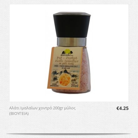
Αλάτι Ιμαλαΐων χοντρό 200gr μύλος
€
4.25
(ΒΙΟΥΓΕΙΑ)