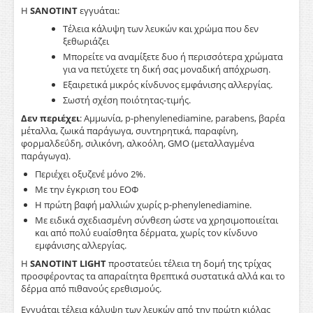
Η
SANOTINT
εγγυάται:
Τέλεια κάλυψη των λευκών και χρώμα που δεν
ξεθωριάζει
Μπορείτε να αναμίξετε δυο ή περισσότερα χρώματα
για να πετύχετε τη δική σας μοναδική απόχρωση.
Εξαιρετικά μικρός κίνδυνος εμφάνισης αλλεργίας.
Σωστή σχέση ποιότητας-τιμής.
Δεν
περιέχει
: Αμμωνία, p-phenylenediamine, parabens, βαρέα
μέταλλα, ζωικά παράγωγα, συντηρητικά, παραφίνη,
φορμαλδεΰδη, σιλικόνη, αλκοόλη, GMO (μεταλλαγμένα
παράγωγα).
Περιέχει οξυζενέ μόνο 2%.
Με την έγκριση του ΕΟΦ
Η πρώτη βαφή μαλλιών χωρίς p-phenylenediamine.
Με ειδικά σχεδιασμένη σύνθεση ώστε να χρησιμοποιείται
και από πολύ ευαίσθητα δέρματα, χωρίς τον κίνδυνο
εμφάνισης αλλεργίας.
Η
SANOTINT
LIGHT
προστατεύει τέλεια τη δομή της τρίχας
προσφέροντας τα απαραίτητα θρεπτικά συστατικά αλλά και το
δέρμα από πιθανούς ερεθισμούς.
Εγγυάται τέλεια κάλυψη των λευκών από την πρώτη κιόλας