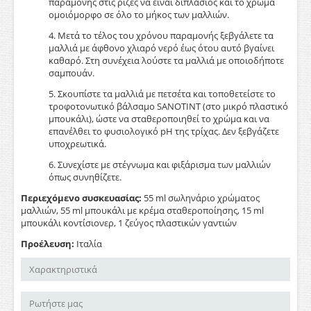
παραμονής στις ρίζες να είναι διπλάσιος και το χρώμα
ομοιόμορφο σε όλο το μήκος των μαλλιών.
4. Μετά το τέλος του χρόνου παραμονής ξεβγάλετε τα
μαλλιά με άφθονο χλιαρό νερό έως ότου αυτό βγαίνει
καθαρό. Στη συνέχεια λούστε τα μαλλιά με οποιοδήποτε
σαμπουάν.
5. Σκουπίστε τα μαλλιά με πετσέτα και τοποθετείστε το
τροφοτονωτικό βάλσαμο SANOTINT (στο μικρό πλαστικό
μπουκάλι), ώστε να σταθεροποιηθεί το χρώμα και να
επανέλθει το φυσιολογικό pH της τρίχας. Δεν ξεβγάζετε
υποχρεωτικά.
6. Συνεχίστε με στέγνωμα και φιξάρισμα των μαλλιών
όπως συνηθίζετε.
Περιεχόμενο συσκευασίας:
55 ml σωληνάριο χρώματος
μαλλιών, 55 ml μπουκάλι με κρέμα σταθεροποίησης, 15 ml
μπουκάλι κοντίσιονερ, 1 ζεύγος πλαστικών γαντιών
Προέλευση:
Ιταλία
Χαρακτηριστικά
Ρωτήστε μας