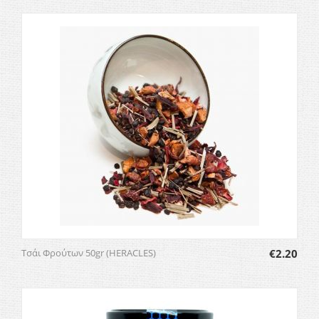
Τσάι Φρούτων 50gr (HERACLES)
€
2.20