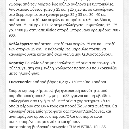
χωράφι από τον Μάρτιο έως Ιούλιο ανάλογα με τις ποικιλίες.
Αποστάσεις φύτευσης: 20 χ 25 εκ. ή 25 χ 25 εκ. σε καλλιέργεια
στο θερμοκήπιο, στο χωράφι μέχρι 35 χ 35 εκ., 30 - 40 εκ.
απόσταση μεταξύ των σειρών σε σπορά κατευθείαν. Δόσεις
σπόρου: 5 - 10 γρ./ 100 μ2 στην καλλιέργεια με φυτώρια, 15 - 25
γρ. / 100 μ2 στην απευθείας σπορά. Σπόροι ανά γραμμάριο: 700 -
900.
Καλλιέργεια:
απόσταση μεταξύ των σειρών 25 cm και μεταξύ
των σπόρων 25 cm. Το καλοκαίρι τα μαρούλια πρέπει να
καλλιεργούνται κάτω από σκιά για να μην ξεβλασταρώνουν.
Καρπός:
Ποικιλία νόστιμης "σαλάτας", πλούσια σε εσωτερικά
φύλλα, γεμάτη και μεγάλη, χρώματος πράσινου που κοκκινίζει
με το ηλιακό φως.
Συσκευασία:
Καθαρό βάρος 0,2 gr / 150 περίπου σπόροι
Σπόροι κηπουρικής με υψηλή φυτρωτική ικανότητα, από
παραδοσιακές ποικιλίες, μη μεταλλαγμένοι και μη υβρίδια.
Επιλεγμένοι από υγιή φυτά με πλούσια χαρακτηριστικά τα
οποία φέρουν στο DNA τους και προσδίδουν στα φυτά που θα
καλλιεργήσετε. Επίσης τα φυτά σας πολλαπλασιάζονται και
αναπαράγουν όμοιους σπόρους. Όλοι οι σπόροι είναι
συσκευασμένοι σε φακελάκια και φέρουν
πιστοποίηση βιολογικής γεωργίας ΤUV AUSTRIA HELLAS