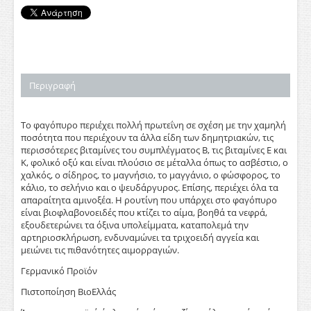
Περιγραφή
Το φαγόπυρο περιέχει πολλή πρωτεΐνη σε σχέση με την χαμηλή
ποσότητα που περιέχουν τα άλλα είδη των δημητριακών, τις
περισσότερες βιταμίνες του συμπλέγματος Β, τις βιταμίνες Ε και
Κ, φολικό οξύ και είναι πλούσιο σε μέταλλα όπως το ασβέστιο, ο
χαλκός, ο σίδηρος, το μαγνήσιο, το μαγγάνιο, ο φώσφορος, το
κάλιο, το σελήνιο και ο ψευδάργυρος. Επίσης, περιέχει όλα τα
απαραίτητα αμινοξέα. Η ρουτίνη που υπάρχει στο φαγόπυρο
είναι βιοφλαβονοειδές που κτίζει το αίμα, βοηθά τα νεφρά,
εξουδετερώνει τα όξινα υπολείμματα, καταπολεμά την
αρτηριοσκλήρωση, ενδυναμώνει τα τριχοειδή αγγεία και
μειώνει τις πιθανότητες αιμορραγιών.
Γερμανικό Προϊόν
Πιστοποίηση ΒιοΕλλάς