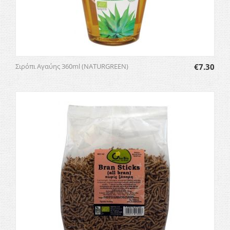
Σιρόπι Αγαύης 360ml (NATURGREEN)
€
7.30