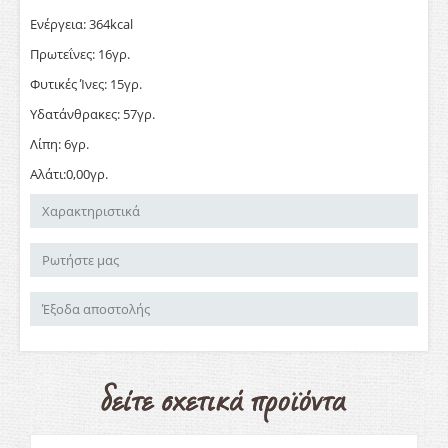
Ενέργεια: 364kcal
Πρωτεΐνες: 16γρ.
Φυτικές Ίνες: 15γρ.
Υδατάνθρακες: 57γρ.
Λίπη: 6γρ.
Αλάτι:0,00γρ.
Χαρακτηριστικά
Ρωτήστε μας
Έξοδα αποστολής