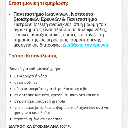
Επιστημονική τεκμηρίωση:
Πανεπιστήμιο Ιωαννίνων, Ινστιτούτο
Βιοϊατρικών Ερευνών & Πανεπιστήμιο
Πατρών:
Μελέτη αναδεικνύει ότι η βρώμη του
αγροκτήματος είναι πλούσια σε πολυφαινόλες,
φυσικές αντιοξειδωτικές ουσίες, και τονίζει τη
σημασία της ως μέρος μιας ισορροπημένης,
μεσογειακής διατροφής.
Διαβάστε την έρευνα
Τρόποι Κατανάλωσης
Ιδανικό για καθημερινή χρήση:
με γιαούρτι ή γάλα
σε smoothies
μέσα σε μπιφτέκια για έξτρα θρεπτική αξία
σε αρτοσκευάσματα, κριτσίνια, μπισκότα και κέικ
σε porridge, μπάρες ή granola
για επικάλυψη κρέατος, ψαριών και λαχανικών αντί για
φρυγανιά και αλεύρι
πασπαλισμένο στις σαλάτες
ΔΙΑΤΡΟΦΙΚΑ ΣΤΟΙΧΕΙΑ ΑΝΑ 100ΓΡ.