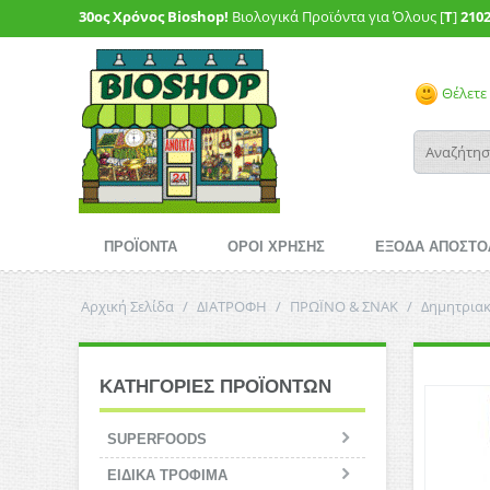
30ος Χρόνος Bioshop!
Βιολογικά Προϊόντα για Όλους [
T
]
210
Θέλετε 
ΠΡΟΪΟΝΤΑ
ΟΡΟΙ ΧΡΗΣΗΣ
ΕΞΟΔΑ ΑΠΟΣΤΟ
Αρχική Σελίδα
/
ΔΙΑΤΡΟΦΗ
/
ΠΡΩΪΝΟ & ΣΝΑΚ
/
Δημητρια
ΚΑΤΗΓΟΡΙΕΣ ΠΡΟΪΟΝΤΩΝ
SUPERFOODS
ΕΙΔΙΚΑ ΤΡΟΦΙΜΑ