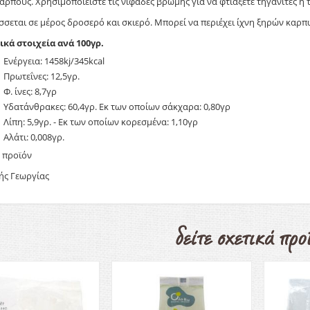
αρπούς. Χρησιμοποιείστε τις νιφάδες βρώμης για να φτιάξετε τηγανίτες ή 
σεται σε μέρος δροσερό και σκιερό. Μπορεί να περιέχει ίχνη ξηρών καρπώ
ικά στοιχεία ανά 100γρ.
Ενέργεια: 1458kj/345kcal
Πρωτεΐνες: 12,5γρ.
Φ. ίνες: 8,7γρ
Υδατάνθρακες: 60,4γρ. Εκ των οποίων σάκχαρα: 0,80γρ
Λίπη: 5,9γρ. - Εκ των οποίων κορεσμένα: 1,10γρ
Αλάτι: 0,008γρ.
 προϊόν
ής Γεωργίας