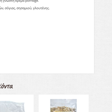
τη γνωστή κρέμα porridge.
ν, σόγιας, σησαμιού, γλουτένης.