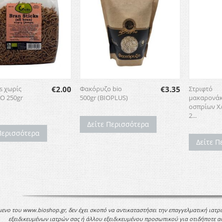
ks χωρίς
€
2.00
Φακόρυζο bio
€
3.35
Στριφτό
O 250gr
500gr (BIOPLUS)
μακαρονάκ
οσπρίων Χ/
2...
Δείτε Περισσότερα
Περισσότερα
Δείτε Π
μενο του www.bioshop.gr, δεν έχει σκοπό να αντικαταστήσει την επαγγελματική ιατρ
εξειδικευμένων ιατρών σας ή άλλου εξειδικευμένου προσωπικού για οτιδήποτε