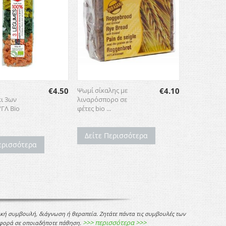
€
4.50
Ψωμί σίκαλης με
€
4.10
ι 3ων
λιναρόσπορο σε
ΓΛ Bio
φέτες bio ...
Δείτε Περισσότερα
ερισσότερα
ική συμβουλή, διάγνωση ή θεραπεία. Ζητάτε πάντα τις συμβουλές των
>>> περισσότερα >>>
 αφορά σε οποιαδήποτε πάθηση.