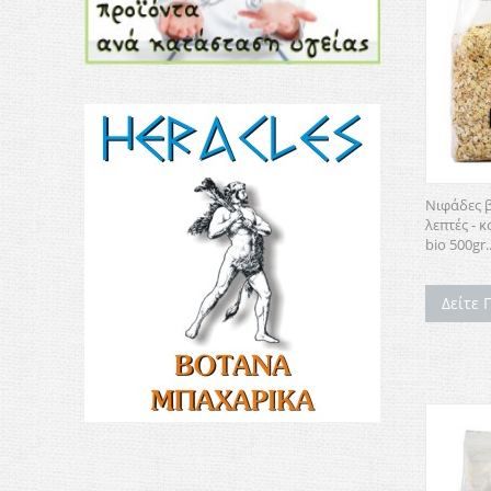
Νιφάδες 
λεπτές - 
bio 500gr..
Δείτε 