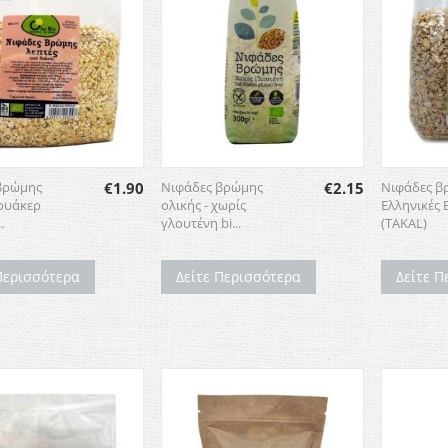
βρώμης
€
1.90
Νιφάδες βρώμης
€
2.15
Νιφάδες β
κουάκερ
ολικής - χωρίς
Ελληνικές 
.
γλουτένη bi...
(TAKAL)
Περισσότερα
Δείτε Περισσότερα
Δείτε Π