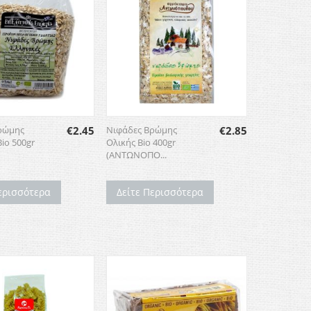
Νιφάδες Βρώμης
€
2.85
ρώμης
€
2.45
Ολικής Bio 400gr
Bio 500gr
(ΑΝΤΩΝΟΠΟ...
Δείτε Περισσότερα
ερισσότερα