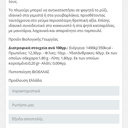
τους.
Το πλιγούρι μπορεί να αντικαταστήσει σε φαγητά το ρύζι,
ιδανικό στα γεμιστά ή στα γιουβαρλάκια, προσθέτοντας
ταυτόχρονα στο γεύμα περισσότερη θρεπτική αξία. Επίσης
ιδανικό συνοδευτικό στο κοκκινιστό ή στα ψητά κατσαρόλας,
με μανιτάρια, λαχανικά και απαραίτητο στο ταμπουλέ.
Προϊόν Βιολογικής Γεωργίας
Διατροφικά στοιχεία ανά 100γρ.:
Ενέργεια: 1490kj/350kcal -
Πρωτεΐνες: 12,30γρ. - Φ.Ίνες: 10γρ. - Υδατάνθρακες: 60γρ. Εκ των
οποίων σάκχαρα:1,80 g - Λίπη: 1,80γρ. Εκ των οποίων
κορεσμένα:0,20 gr- Αλάτι: 0,004γρ.
Πιστοποίηση ΒΙΟΕΛΛΑΣ
Προέλευση Ελλάδα
Χαρακτηριστικά
Ρωτήστε μας
Έξοδα αποστολής