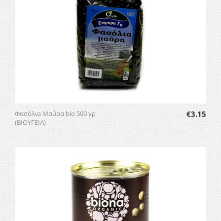
Φασόλια Μαύρα bio 500 γρ
€
3.15
(ΒΙΟΥΓΕΙΑ)