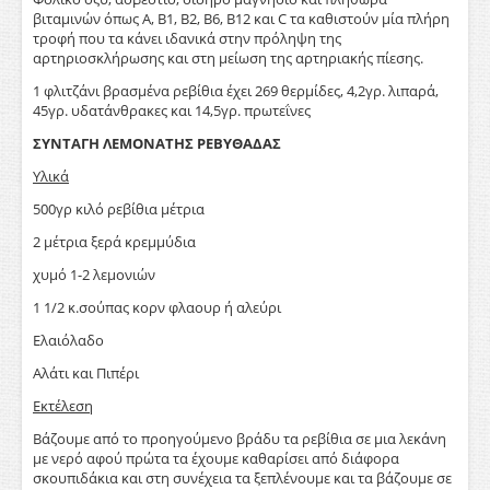
βιταμινών όπως Α, Β1, Β2, Β6, Β12 και C τα καθιστούν μία πλήρη
τροφή που τα κάνει ιδανικά στην πρόληψη της
αρτηριοσκλήρωσης και στη μείωση της αρτηριακής πίεσης.
1 φλιτζάνι βρασμένα ρεβίθια έχει 269 θερμίδες, 4,2γρ. λιπαρά,
45γρ. υδατάνθρακες και 14,5γρ. πρωτεΐνες
ΣΥΝΤΑΓΗ ΛΕΜΟΝΑΤΗΣ ΡΕΒΥΘΑΔΑΣ
Υλικά
500γρ κιλό ρεβίθια μέτρια
2 μέτρια ξερά κρεμμύδια
χυμό 1-2 λεμονιών
1 1/2 κ.σούπας κορν φλαουρ ή αλεύρι
Ελαιόλαδο
Αλάτι και Πιπέρι
Εκτέλεση
Βάζουμε από το προηγούμενο βράδυ τα ρεβίθια σε μια λεκάνη
με νερό αφού πρώτα τα έχουμε καθαρίσει από διάφορα
σκουπιδάκια και στη συνέχεια τα ξεπλένουμε και τα βάζουμε σε