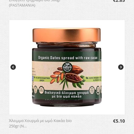
€
2.85
(PASTAMANIA)
Άλειμμα Χουρμά με ωμό Κακάο bio
€
5.10
250gr (N...