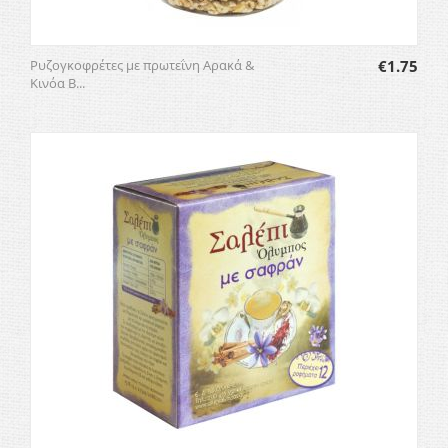
Ρυζογκοφρέτες με πρωτεΐνη Αρακά &
€
1.75
Κινόα B...