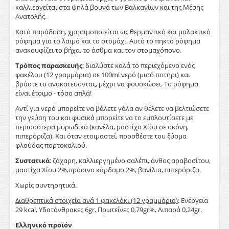
καλλιεργείται στα ψηλά βουνά των Βαλκανίων και της Μέσης
Ανατολής.
Κατά παράδοση, χρησιμοποιείται ως θερμαντικό και μαλακτικό
ρόφημα για το λαιμό και το στομάχι. Αυτό το πηκτό ρόφημα
ανακουφίζει το βήχα, το άσθμα και τον στομαχόπονο.
Τρόπος παρασκευής
: διαλύστε καλά το περιεχόμενο ενός
φακέλου (12 γραμμάρια) σε 100ml νερό (μισό ποτήρι) και
βράστε το ανακατεύοντας, μέχρι να φουσκώσει. Το ρόφημα
είναι έτοιμο - τόσο απλά!
Αντί για νερό μπορείτε να βάλετε γάλα αν θέλετε να βελτιώσετε
την γεύση του και φυσικά μπορείτε να το εμπλουτίσετε με
περισσότερα μυρωδικά (κανέλα, μαστίχα Χίου σε σκόνη,
πιπερόριζα). Και όταν ετοιμαστεί, προσθέστε του ξύσμα
φλούδας πορτοκαλιού.
Συστατικά
: ζάχαρη, καλλιεργημένο σαλέπι, άνθος αραβοσίτου,
μαστίχα Χίου 2%,πράσινο κάρδαμο 2%, βανίλια, πιπερόριζα.
Χωρίς συντηρητικά.
Διαθρεπτικά στοιχεία ανά 1 φακελάκι (12 γραμμάρια)
: Ενέργεια
29 kcal, Υδατάνθρακες 6gr, Πρωτεΐνες 0,79gr%, Λιπαρά 0,24gr.
Ελληνικό προϊόν