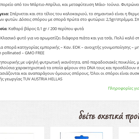
πορείο από τον Μάρτιο-Απρίλιο, και μεταφύτευση Μάιο- Ιούνιο. Φυτρώνει
γεια:
Σπέρνεται και στο τέλος του καλοκαιριού, το σημαντικό είναι η θερμοκ
ων φυτών. Δόσεις σπόρου με σπορά πρώτα στο φυτώριο: 2,5gr/στρέμμα. Σ
σία
: Καθαρό βάρος 0,1 gr / 200 περίπου φυτά
Κλασικό φυτό για να αρωματίζει διάφορα πιάτα και για τσάι. Πολύ καλό σ
ια σπορά κατηγορίας εμπορικής – Καν. ΕΟΚ – ανοιχτής γονιμοποίησης – μ
n pollinated – GMO FREE
ηπουρικής με υψηλή φυτρωτική ικανότητα, από παραδοσιακές ποικιλίες, μ
πλούσια χαρακτηριστικά τα οποία φέρουν στο DNA τους και προσδίδουν σ
σιάζονται και αναπαράγουν όμοιους σπόρους. Όλοι οι σπόροι είναι συσ
ής γεωργίας ΤUV AUSTRIA HELLAS
Πληροφορίες για