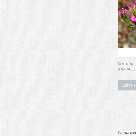
Κενταύριο
(HERACLE
Δείτε 
Το περιεχό