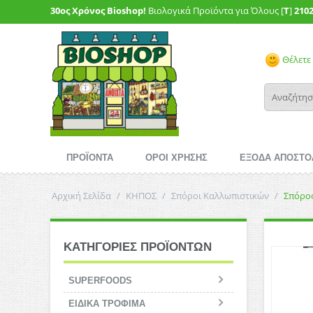
30ος Χρόνος Bioshop!
Βιολογικά Προϊόντα για Όλους [
T
]
210
Θέλετε 
ΠΡΟΪΟΝΤΑ
ΟΡΟΙ ΧΡΗΣΗΣ
ΕΞΟΔΑ ΑΠΟΣΤΟ
Αρχική Σελίδα
/
ΚΗΠΟΣ
/
Σπόροι Καλλωπιστικών
/
Σπόρος
ΚΑΤΗΓΟΡΙΕΣ ΠΡΟΪΟΝΤΩΝ
SUPERFOODS
ΕΙΔΙΚΑ ΤΡΟΦΙΜΑ