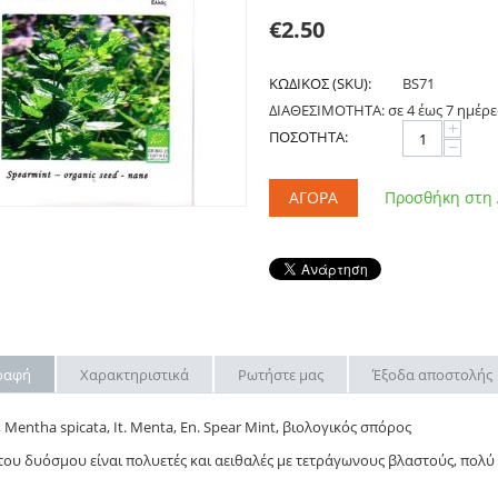
€
2.50
ΚΩΔΙΚΟΣ (SKU):
BS71
ΔΙΑΘΕΣΙΜΟΤΗΤΑ:
σε 4 έως 7 ημέρε
+
ΠΟΣΟΤΗΤΑ:
−
ΑΓΟΡΆ
Προσθήκη στη
ραφή
Χαρακτηριστικά
Ρωτήστε μας
Έξοδα αποστολής
 Mentha spicata, It. Menta, En. Spear Mint, βιολογικός σπόρος
του δυόσμου είναι πολυετές και αειθαλές με τετράγωνους βλαστούς, πολύ 