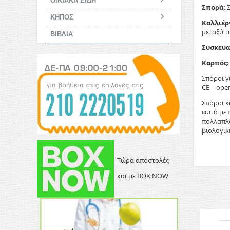
ΟΙΚΙΑΚΑ ΕΙΔΗ
Σπορά:
Σ
ΚΗΠΟΣ
Καλλιέρ
μεταξύ τ
ΒΙΒΛΙΑ
Συσκευα
Καρπός:
Σπόροι γ
CE – ope
Σπόροι κ
φυτά με 
πολλαπλα
βιολογικ
Τώρα αποστολές
και με BOX NOW