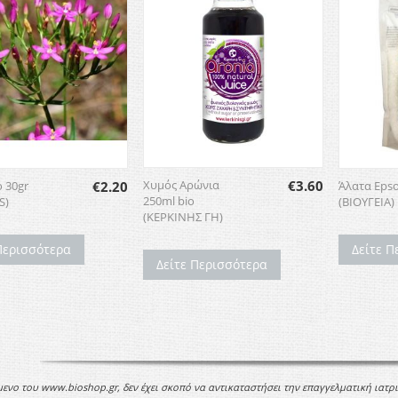
Χυμός Αρώνια
€
3.60
 30gr
€
2.20
Άλατα Eps
250ml bio
S)
(ΒΙΟΥΓΕΙΑ)
(ΚΕΡΚΙΝΗΣ ΓΗ)
Περισσότερα
Δείτε Π
Δείτε Περισσότερα
μενο του www.bioshop.gr, δεν έχει σκοπό να αντικαταστήσει την επαγγελματική ιατρ