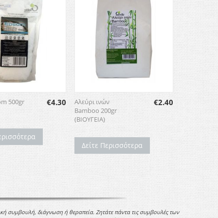
om 500gr
€
4.30
Αλεύρι ινών
€
2.40
Bamboo 200gr
(ΒΙΟΥΓΕΙΑ)
ερισσότερα
Δείτε Περισσότερα
ική συμβουλή, διάγνωση ή θεραπεία. Ζητάτε πάντα τις συμβουλές των