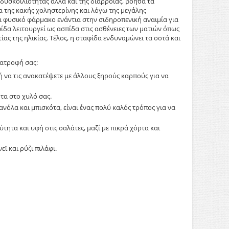
 δυσκοιλιότητας αλλά και της διάρροιας, βοηθά τα
α της κακής χοληστερίνης και λόγω της μεγάλης
ναι φυσικό φάρμακο ενάντια στην σιδηροπενική αναιμία για
ίδα λειτουργεί ως ασπίδα στις ασθένειες των ματιών όπως
ίας της ηλικίας. Τέλος, η σταφίδα ενδυναμώνει τα οστά και
ιατροφή σας:
ι ή να τις ανακατέψετε με άλλους ξηρούς καρπούς για να
τα στο χυλό σας.
νόλα και μπισκότα, είναι ένας πολύ καλός τρόπος για να
κύτητα και υφή στις σαλάτες, μαζί με πικρά χόρτα και
εϊ και ρύζι πιλάφι.