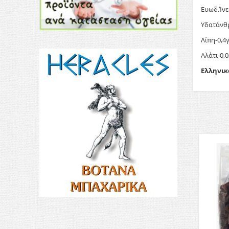
Ευωδ.Ίνε
Υδατάνθρ
Λίπη-0,4
Αλάτι-0,
Ελληνικ