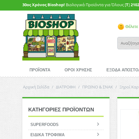
30ος Χρόνος Bioshop!
Βιολογικά Προϊόντα για Όλους [
T
]
210
Θέλετε 
ΠΡΟΪΟΝΤΑ
ΟΡΟΙ ΧΡΗΣΗΣ
ΕΞΟΔΑ ΑΠΟΣΤΟ
Αρχική Σελίδα
/
ΔΙΑΤΡΟΦΗ
/
ΠΡΩΪΝΟ & ΣΝΑΚ
/
Ξηροί Καρ
ΚΑΤΗΓΟΡΙΕΣ ΠΡΟΪΟΝΤΩΝ
SUPERFOODS
ΕΙΔΙΚΑ ΤΡΟΦΙΜΑ