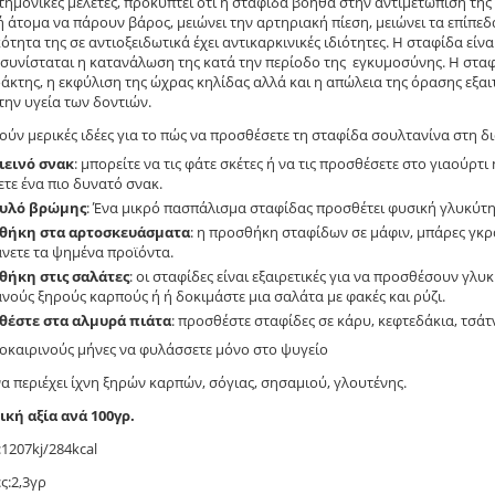
τημονικές μελέτες, προκύπτει ότι η σταφίδα βοηθά στην αντιμετώπιση της
 άτομα να πάρουν βάρος, μειώνει την αρτηριακή πίεση, μειώνει τα επίπεδ
κότητα της σε αντιοξειδωτικά έχει αντικαρκινικές ιδιότητες. Η σταφίδα εί
 συνίσταται η κατανάλωση της κατά την περίοδο της εγκυμοσύνης. Η σταφ
άκτης, η εκφύλιση της ώχρας κηλίδας αλλά και η απώλεια της όρασης εξαιτ
 την υγεία των δοντιών.
ύν μερικές ιδέες για το πώς να προσθέσετε τη σταφίδα σουλτανίνα στη δ
ιεινό σνακ
: μπορείτε να τις φάτε σκέτες ή να τις προσθέσετε στο γιαούρτ
ετε ένα πιο δυνατό σνακ.
χυλό βρώμης
: Ένα μικρό πασπάλισμα σταφίδας προσθέτει φυσική γλυκύτη
θήκη στα αρτοσκευάσματα
: η προσθήκη σταφίδων σε μάφιν, μπάρες γκρα
νετε τα ψημένα προϊόντα.
θήκη στις σαλάτες
: οι σταφίδες είναι εξαιρετικές για να προσθέσουν γλυ
νούς ξηρούς καρπούς ή ή δοκιμάστε μια σαλάτα με φακές και ρύζι.
θέστε στα αλμυρά πιάτα
: προσθέστε σταφίδες σε κάρυ, κεφτεδάκια, τσάτν
οκαιρινούς μήνες να φυλάσσετε μόνο στο ψυγείο
α περιέχει ίχνη ξηρών καρπών, σόγιας, σησαμιού, γλουτένης.
κή αξία ανά 100γρ.
:1207kj/284kcal
ς:2,3γρ