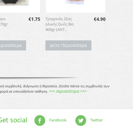
ύρο
€
1.75
Τραχανάς Ζέας
€
4.90
 70gr
ολικής ξινός Bio
400gr (ΑΝΤ...
ερισσότερα
Δείτε Περισσότερα
ική συμβουλή, διάγνωση ή θεραπεία. Ζητάτε πάντα τις συμβουλές των
>>> περισσότερα >>>
 αφορά σε οποιαδήποτε πάθηση.
Get social
Facebook
Twitter