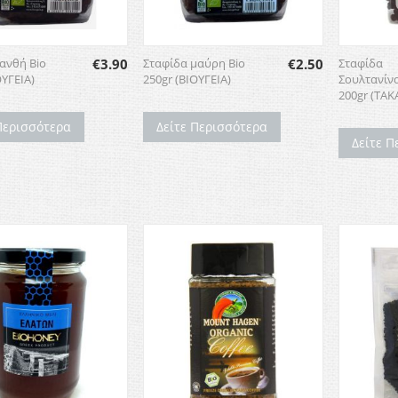
ανθή Bio
€
3.90
Σταφίδα μαύρη Bio
€
2.50
Σταφίδα
ΟΥΓΕΙΑ)
250gr (ΒΙΟΥΓΕΙΑ)
Σουλτανίνα
200gr (TAK
Περισσότερα
Δείτε Περισσότερα
Δείτε Π