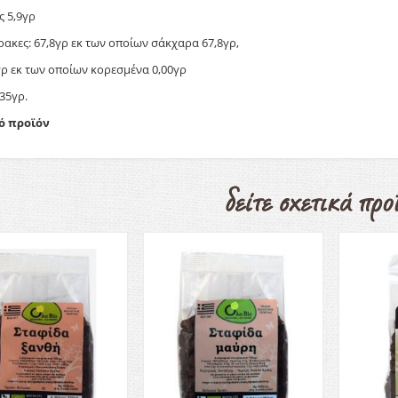
ς 5,9γρ
ακες: 67,8γρ εκ των οποίων σάκχαρα 67,8γρ,
γρ εκ των οποίων κορεσμένα 0,00γρ
035γρ.
ό προϊόν