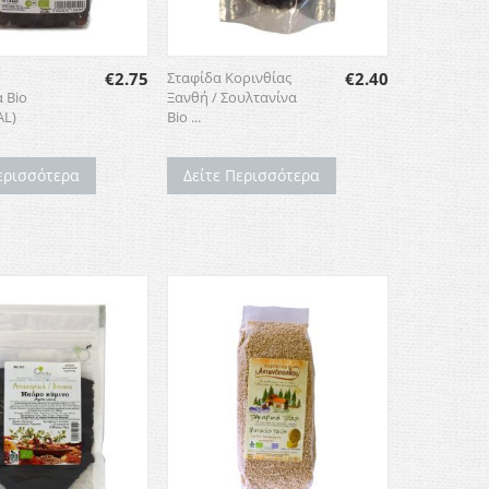
€
2.75
Σταφίδα Κορινθίας
€
2.40
 Bio
Ξανθή / Σουλτανίνα
AL)
Bio ...
ερισσότερα
Δείτε Περισσότερα