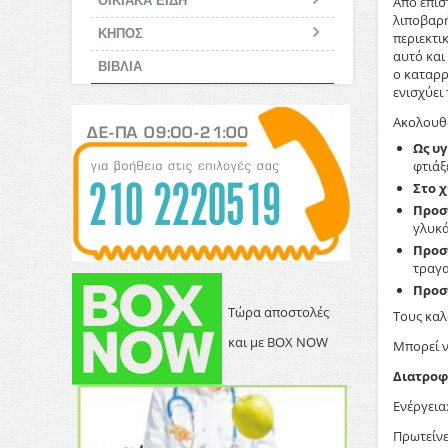
ΟΙΚΙΑΚΑ ΕΙΔΗ
Από επισ
λιποβαρή
ΚΗΠΟΣ
περιεκτι
αυτό και
ΒΙΒΛΙΑ
ο καταρρ
ενισχύει
Ακολουθο
Ως υγ
φτιάξ
Στο 
Προσ
γλυκά
Προσ
τραγα
Προσ
Τώρα αποστολές
Τους καλ
και με BOX NOW
Μπορεί ν
Διατροφι
Ενέργεια
Πρωτείνε