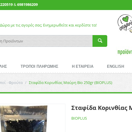
2220519
&
6981986209
Δώρα με τις αγορές σας; Ενημερωθείτε και κερδίστε τα!
ΛΗΣ
ΤΡΟΠΟΙ ΠΛΗΡΩΜΗΣ
Η ΕΤΑΙΡΕΙΑ
ENGLISH
ποί - Φρούτα
/
Σταφίδα Κορινθίας Μαύρη Bio 250gr (BIOPLUS)
Σταφίδα Κορινθίας Μ
BIOPLUS