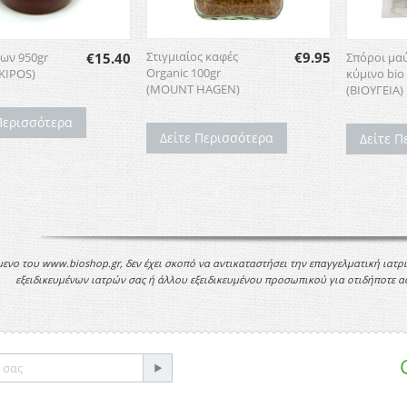
Στιγμιαίος καφές
€
9.95
των 950gr
€
15.40
Σπόροι μα
Organic 100gr
KIPOS)
κύμινο bio
(MOUNT HAGEN)
(ΒΙΟΥΓΕΙΑ)
Περισσότερα
Δείτε Περισσότερα
Δείτε Π
μενο του www.bioshop.gr, δεν έχει σκοπό να αντικαταστήσει την επαγγελματική ιατρ
εξειδικευμένων ιατρών σας ή άλλου εξειδικευμένου προσωπικού για οτιδήποτε