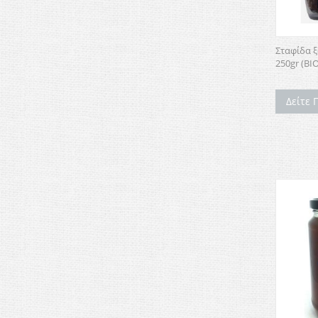
Σταφίδα ξ
250gr (ΒΙ
Δείτε 