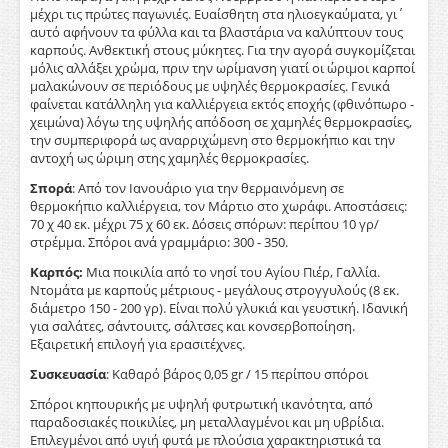
μέχρι τις πρώτες παγωνιές. Ευαίσθητη στα ηλιοεγκαύματα, γι΄
αυτό αφήνουν τα φύλλα και τα βλαστάρια να καλύπτουν τους
καρπούς. Ανθεκτική στους μύκητες. Για την αγορά συγκομίζεται
μόλις αλλάξει χρώμα, πριν την ωρίμανση γιατί οι ώριμοι καρποί
μαλακώνουν σε περιόδους με υψηλές θερμοκρασίες. Γενικά
φαίνεται κατάλληλη για καλλιέργεια εκτός εποχής (φθινόπωρο -
χειμώνα) λόγω της υψηλής απόδοση σε χαμηλές θερμοκρασίες,
την συμπεριφορά ως αναρριχώμενη στο θερμοκήπιο και την
αντοχή ως ώριμη στης χαμηλές θερμοκρασίες.
Σπορά
: Από τον Ιανουάριο για την θερμαινόμενη σε
θερμοκήπιο καλλιέργεια, τον Μάρτιο στο χωράφι. Αποστάσεις:
70 χ 40 εκ. μέχρι 75 χ 60 εκ. Δόσεις σπόρων: περίπου 10 γρ/
στρέμμα. Σπόροι ανά γραμμάριο: 300 - 350.
Καρπός:
Μια ποικιλία από το νησί του Αγίου Πιέρ, Γαλλία.
Ντομάτα με καρπούς μέτριους - μεγάλους στρογγυλούς (8 εκ.
διάμετρο 150 - 200 γρ). Είναι πολύ γλυκιά και γευστική. Ιδανική
για σαλάτες, σάντουιτς, σάλτσες και κονσερβοποίηση.
Εξαιρετική επιλογή για ερασιτέχνες.
Συσκευασία
: Καθαρό βάρος 0,05 gr / 15 περίπου σπόροι
Σπόροι κηπουρικής με υψηλή φυτρωτική ικανότητα, από
παραδοσιακές ποικιλίες, μη μεταλλαγμένοι και μη υβρίδια.
Επιλεγμένοι από υγιή φυτά με πλούσια χαρακτηριστικά τα