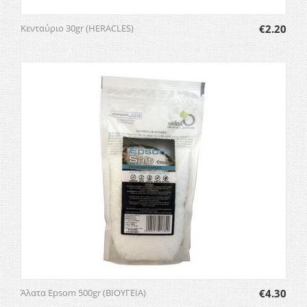
Κενταύριο 30gr (HERACLES)
€
2.20
Άλατα Epsom 500gr (ΒΙΟΥΓΕΙΑ)
€
4.30