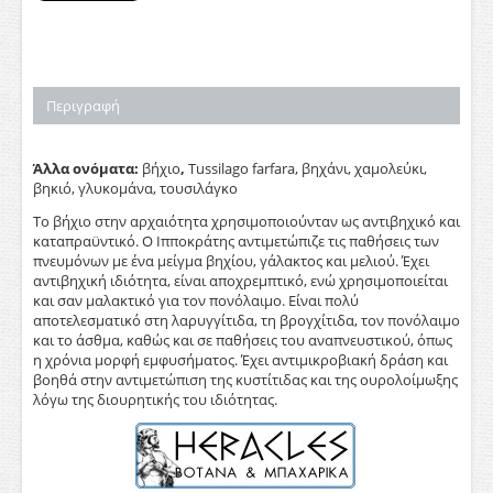
Περιγραφή
Άλλα ονόματα:
βήχιο
,
Tussilago farfara, βηχάνι, χαμολεύκι,
βηκιό, γλυκομάνα, τουσιλάγκο
Το βήχιο στην αρχαιότητα χρησιμοποιούνταν ως αντιβηχικό και
καταπραϋντικό. Ο Ιπποκράτης αντιμετώπιζε τις παθήσεις των
πνευμόνων με ένα μείγμα βηχίου, γάλακτος και μελιού. Έχει
αντιβηχική ιδιότητα, είναι αποχρεμπτικό, ενώ χρησιμοποιείται
και σαν μαλακτικό για τον πονόλαιμο. Είναι πολύ
αποτελεσματικό στη λαρυγγίτιδα, τη βρογχίτιδα, τον πονόλαιμο
και το άσθμα, καθώς και σε παθήσεις του αναπνευστικού, όπως
η χρόνια μορφή εμφυσήματος. Έχει αντιμικροβιακή δράση και
βοηθά στην αντιμετώπιση της κυστίτιδας και της ουρολοίμωξης
λόγω της διουρητικής του ιδιότητας.