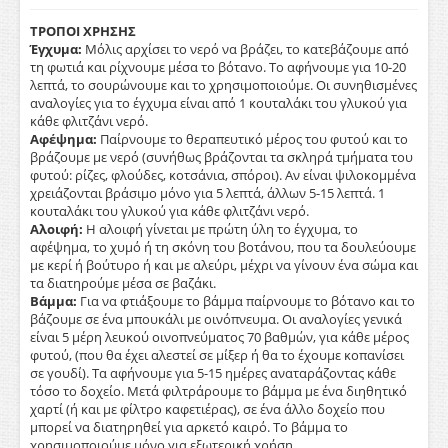
ΤΡΟΠΟΙ ΧΡΗΣΗΣ
Έγχυμα:
Μόλις αρχίσει το νερό να βράζει, το κατεβάζουμε από
τη φωτιά και ρίχνουμε μέσα το βότανο. Το αφήνουμε για 10-20
λεπτά, το σουρώνουμε και το χρησιμοποιούμε. Οι συνηθισμένες
αναλογίες για το έγχυμα είναι από 1 κουταλάκι του γλυκού για
κάθε φλιτζάνι νερό.
Αφέψημα:
Παίρνουμε το θεραπευτικό μέρος του φυτού και το
βράζουμε με νερό (συνήθως βράζονται τα σκληρά τμήματα του
φυτού: ρίζες, φλούδες, κοτσάνια, σπόροι). Αν είναι ψιλοκομμένα
χρειάζονται βράσιμο μόνο για 5 λεπτά, άλλων 5-15 λεπτά. 1
κουταλάκι του γλυκού για κάθε φλιτζάνι νερό.
Αλοιφή:
Η αλοιφή γίνεται με πρώτη ύλη το έγχυμα, το
αφέψημα, το χυμό ή τη σκόνη του βοτάνου, που τα δουλεύουμε
με κερί ή βούτυρο ή και με αλεύρι, μέχρι να γίνουν ένα σώμα και
τα διατηρούμε μέσα σε βαζάκι.
Βάμμα:
Για να φτιάξουμε το βάμμα παίρνουμε το βότανο και το
βάζουμε σε ένα μπουκάλι με οινόπνευμα. Οι αναλογίες γενικά
είναι 5 μέρη λευκού οινοπνεύματος 70 βαθμών, για κάθε μέρος
φυτού, (που θα έχει αλεστεί σε μίξερ ή θα το έχουμε κοπανίσει
σε γουδί). Τα αφήνουμε για 5-15 ημέρες αναταράζοντας κάθε
τόσο το δοχείο. Μετά φιλτράρουμε το βάμμα με ένα διηθητικό
χαρτί (ή και με φίλτρο καφετιέρας), σε ένα άλλο δοχείο που
μπορεί να διατηρηθεί για αρκετό καιρό. Το βάμμα το
χρησιμοποιούμε μόνο για εξωτερική χρήση.