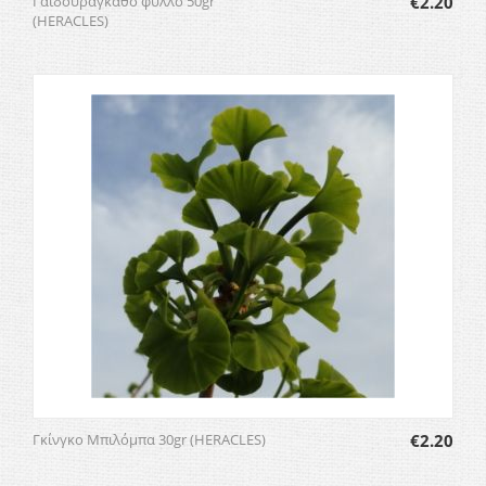
Γαϊδουράγκαθο φύλλο 50gr
€
2.20
(HERACLES)
Γκίνγκο Μπιλόμπα 30gr (HERACLES)
€
2.20