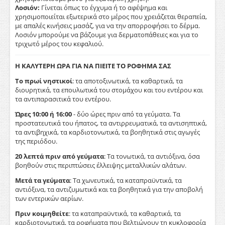
Λοσιόν:
Γίνεται όπως το έγχυμα ή το αφέψημα και
χρησιμοποιείται εξωτερικά στο μέρος που χρειάζεται θεραπεία,
με απαλές κινήσεις μασάζ, για να την απορροφήσει το δέρμα.
Λοσιόν μπορούμε να βάζουμε για δερματοπάθειες και για το
τριχωτό μέρος του κεφαλιού.
Η ΚΑΛΥΤΕΡΗ ΩΡΑ ΓΙΑ ΝΑ ΠΙΕΙΤΕ ΤΟ ΡΟΦΗΜΑ ΣΑΣ
Το πρωί νηστικοί
: τα αποτοξινωτικά, τα καθαρτικά, τα
διουρητικά, τα επουλωτικά του στομάχου και του εντέρου και
τα αντιπαρασιτικά του εντέρου.
Ώρες 10:00 ή 16:00
- δύο ώρες πριν από τα γεύματα. Τα
προστατευτικά του ήπατος, τα αντιρρευματικά, τα αντισηπτικά,
τα αντιβηχικά, τα καρδιοτονωτικά, τα βοηθητικά στις αγωγές
της περιόδου.
20 λεπτά πριν από γεύματα
: Τα τονωτικά, τα αντιόξινα, όσα
βοηθούν στις περιπτώσεις έλλειψης μεταλλικών αλάτων.
Μετά τα γεύματα
: Τα χωνευτικά, τα καταπραϋντικά, τα
αντιόξινα, τα αντιζυμωτικά και τα βοηθητικά για την αποβολή
των εντερικών αερίων.
Πριν κοιμηθείτε
: τα καταπραϋντικά, τα καθαρτικά, τα
καρδιοτονωτικά, τα ροφήματα που βελτιώνουν τη κυκλοφορία