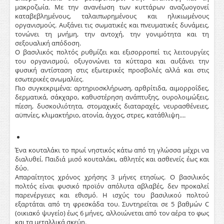
μακροζωία. Με την ανανέωση των κυττάρων αναζωογονεί
καταβεβλημένους, ταλαιπωρημένους και ηλικιωμένους
οργανισμούς. Αυξάνει τις σωματικές και πνευματικές δυνάμεις,
τονώνει τη μνήμη, την αντοχή, την γονιμότητα και τη
σεξουαλική απόδοση.
Ο βασιλικός πολτός ρυθμίζει και εξισορροπεί τις λειτουργίες
του οργανισμού, οξυγονώνει τα κύτταρα και αυξάνει την
φυσική αντίσταση στις εξωτερικές προσβολές αλλά και στις
εσωτερικές ανωμαλίες.
Πιο συγκεκριμένα: αρτηριοσκλήρωση, αρθρίτιδα, αιμορροΐδες,
δερματικά, σάκχαρο, καθυστέρηση ανάπτυξης, ουρολοιμώξεις,
πίεση, δυσκοιλιότητα, στομαχικές διαταραχές, νευρασθένειες,
αϋπνίες, κλιμακτήριο, ατονία, άγχος, στρες, κατάθλιψη....
Ένα κουταλάκι το πρωί νηστικός κάτω από τη γλώσσα μέχρι να
διαλυθεί. Παιδιά μισό κουταλάκι, αθλητές και ασθενείς έως και
δύο.
Απαραίτητος χρόνος χρήσης 3 μήνες ετησίως. Ο βασιλικός
πολτός είναι φυσικό προϊόν απόλυτα αβλαβές, δεν προκαλεί
παρενέργειες και εθισμό. Η ισχύς του βασιλικού πολτού
εξαρτάται από τη φρεσκάδα του. Συντηρείται σε 5 βαθμών C
(οικιακό ψυγείο) έως 6 μήνες, αλλοιώνεται από τον αέρα το φως
και τα μεταλλικά σκεύη.