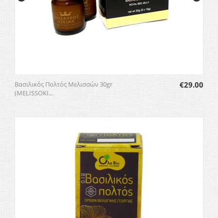
Βασιλικός Πολτός Μελισσών 30gr
€
29.00
(MELISSOKI...