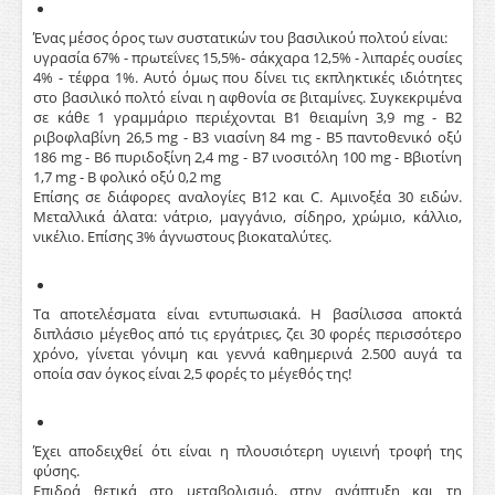
Ένας μέσος όρος των συστατικών του βασιλικού πολτού είναι:
υγρασία 67% - πρωτεΐνες 15,5%- σάκχαρα 12,5% - λιπαρές ουσίες
4% - τέφρα 1%. Αυτό όμως που δίνει τις εκπληκτικές ιδιότητες
στο βασιλικό πολτό είναι η αφθονία σε βιταμίνες. Συγκεκριμένα
σε κάθε 1 γραμμάριο περιέχονται Β1 θειαμίνη 3,9 mg - Β2
ριβοφλαβίνη 26,5 mg - Β3 νιασίνη 84 mg - Β5 παντοθενικό οξύ
186 mg - Β6 πυριδοξίνη 2,4 mg - Β7 ινοσιτόλη 100 mg - Bβιοτίνη
1,7 mg - B φολικό οξύ 0,2 mg
Επίσης σε διάφορες αναλογίες Β12 και C. Αμινοξέα 30 ειδών.
Μεταλλικά άλατα: νάτριο, μαγγάνιο, σίδηρο, χρώμιο, κάλλιο,
νικέλιο. Επίσης 3% άγνωστους βιοκαταλύτες.
Τα αποτελέσματα είναι εντυπωσιακά. Η βασίλισσα αποκτά
διπλάσιο μέγεθος από τις εργάτριες, ζει 30 φορές περισσότερο
χρόνο, γίνεται γόνιμη και γεννά καθημερινά 2.500 αυγά τα
οποία σαν όγκος είναι 2,5 φορές το μέγεθός της!
Έχει αποδειχθεί ότι είναι η πλουσιότερη υγιεινή τροφή της
φύσης.
Επιδρά θετικά στο μεταβολισμό, στην ανάπτυξη και τη