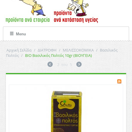
Menu
Αρχική Σελίδα
/
ΔΙΑΤΡΟΦΗ
/
ΜΕΛΙΣΣΟΚΟΜΙΚΑ
/
Βασιλικός
Πολτός
/
ΒΙΟ Βασιλικός Πολτός 10gr (ΒΙΟΥΓΕΙΑ)
2
του
5