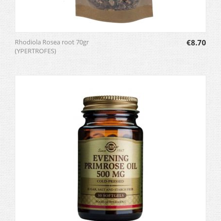
Rhodiola Rosea root 70gr
€
8.70
(YPERTROFES)