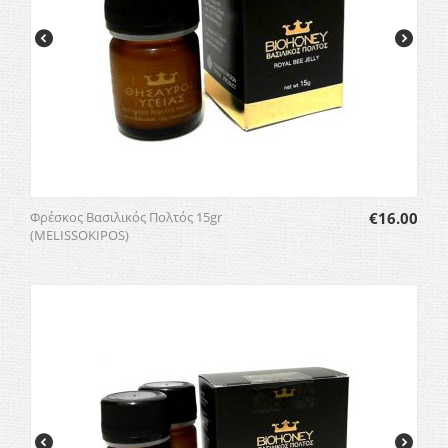
Φρέσκος Βασιλικός Πολτός 15gr
€
16.00
(MELISSOKIPOS)