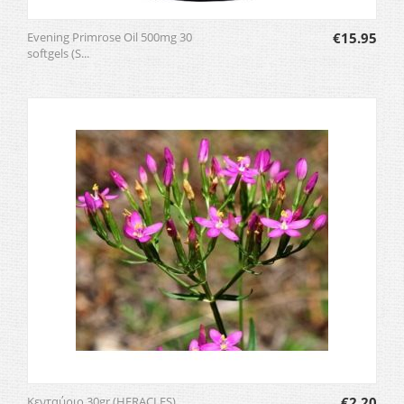
Evening Primrose Oil 500mg 30
€
15.95
softgels (S...
Κενταύριο 30gr (HERACLES)
€
2.20