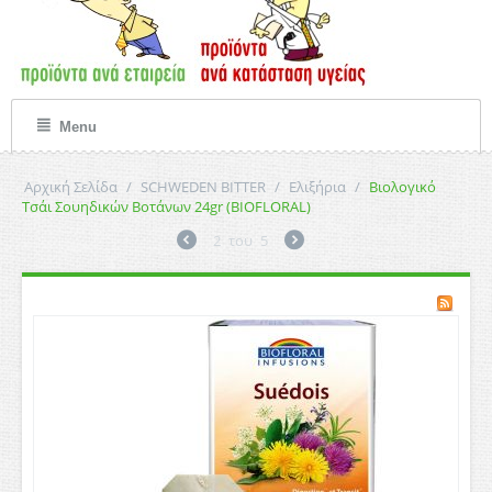
Menu
Αρχική Σελίδα
/
SCHWEDEN BITTER
/
Ελιξήρια
/
Βιολογικό
Τσάι Σουηδικών Βοτάνων 24gr (BIOFLORAL)
2
του
5