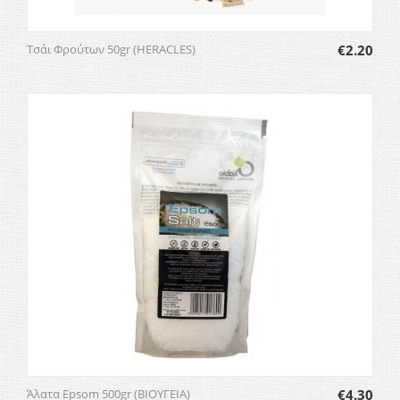
Τσάι Φρούτων 50gr (HERACLES)
€
2.20
Άλατα Epsom 500gr (ΒΙΟΥΓΕΙΑ)
€
4.30