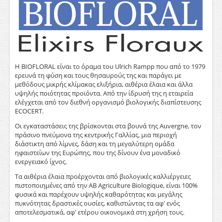
Η BIOFLORAL είναι το όραμα του Ulrich Rampp που από το 1979
ερευνά τη φύση και τους θησαυρούς της και παράγει με
μεθόδους μικρής κλίμακας ελιξήρια, αιθέρια έλαια και άλλα
υψηλής ποιότητας προϊόντα. Από την ίδρυσή της η εταιρεία
ελέγχεται από τον διεθνή οργανισμό βιολογικής διαπίστευσης
ECOCERT.
Οι εγκαταστάσεις της βρίσκονται στα βουνά της Auvergne, τον
πράσινο πνεύμονα της κεντρικής Γαλλίας, μια περιοχή
διάστικτη από λίμνες, δάση και τη μεγαλύτερη ομάδα
ηφαιστείων της Ευρώπης, που της δίνουν ένα μοναδικό
ενεργειακό ίχνος.
Τα αιθέρια έλαια προέρχονται από βιολογικές καλλιέργειες
πιστοποιημένες από την AB Agriculture Biologique, είναι 100%
φυσικά και παρέχουν υψηλής καθαρότητας και μεγάλης
πυκνότητας δραστικές ουσίες, καθιστώντας τα αφ' ενός
αποτελεσματικά, αφ' ετέρου οικονομικά στη χρήση τους.