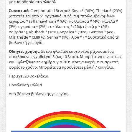
με ευαισθησία στο αλκοόλ.
Συστατικά
: Camphorated δεντρολίβανο * (36%), Theriac * (29%)
(αποτελείται από 51 οργανικά φυτά, συμπεριλαμβανομένων
κιχωρίου * (9%), hawthorn * (6%), κολλιτσίδα * (4%), κανέλα *
(3%), αγκινάρα * (2%), ευκάλυπτος * (2%), τζίντζερ * (2%),
σαφράν *), Rhubarb * (16%), Angelica * (10%), Gentian * (4%),
Milk thistle * (3.89 %), Senna * (1%), Aloe * / * Συστατικά από τη
βιολογική γεωργία.
Οδηγίες χρήσης:
Σε ένα φλιτζάνι καυτό νερό ρίχνουμε ένα
φακελάκι να εγχυθεί για 5 έως 10 λεπτά. Μπορείτε να πίνετε έως
και 3 φλιτζάνια την ημέρα, για 28 ημέρες συνεχόμενα, αρκετές
φορές το χρόνο. Μπορείτε να προσθέσετε μέλι ή / και γάλα.
Περιέχει 20 φακελάκια.
Προέλευση Γαλλία
Από βότανα βιολογικής γεωργίας.