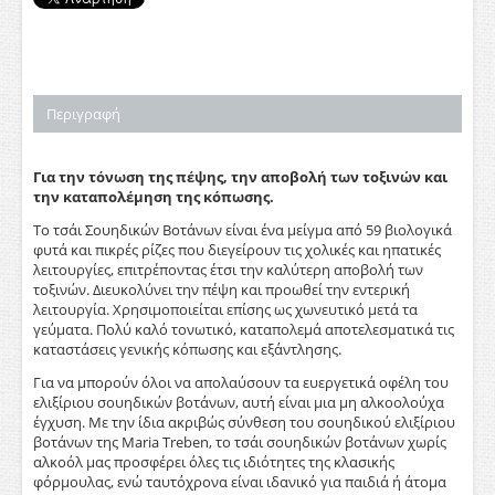
Περιγραφή
Για την τόνωση της πέψης, την αποβολή των τοξινών και
την καταπολέμηση της κόπωσης.
Το τσάι Σουηδικών Βοτάνων είναι ένα μείγμα από 59 βιολογικά
φυτά και πικρές ρίζες που διεγείρουν τις χολικές και ηπατικές
λειτουργίες, επιτρέποντας έτσι την καλύτερη αποβολή των
τοξινών. Διευκολύνει την πέψη και προωθεί την εντερική
λειτουργία. Χρησιμοποιείται επίσης ως χωνευτικό μετά τα
γεύματα. Πολύ καλό τονωτικό, καταπολεμά αποτελεσματικά τις
καταστάσεις γενικής κόπωσης και εξάντλησης.
Για να μπορούν όλοι να απολαύσουν τα ευεργετικά οφέλη του
ελιξίριου σουηδικών βοτάνων, αυτή είναι μια μη αλκοολούχα
έγχυση. Με την ίδια ακριβώς σύνθεση του σουηδικού ελιξίριου
βοτάνων της Maria Treben, το τσάι σουηδικών βοτάνων χωρίς
αλκοόλ μας προσφέρει όλες τις ιδιότητες της κλασικής
φόρμουλας, ενώ ταυτόχρονα είναι ιδανικό για παιδιά ή άτομα