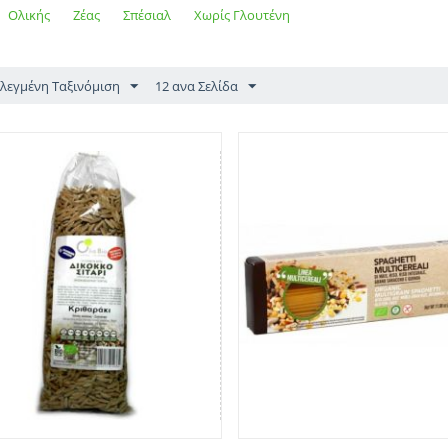
Ολικής
Ζέας
Σπέσιαλ
Χωρίς Γλουτένη
λεγμένη Ταξινόμιση
12 ανα Σελίδα