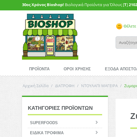
30ος Χρόνος Bioshop!
Βιολογικά Προϊόντα για Όλους [
T
]
210
Θέλετε 
ΠΡΟΪΟΝΤΑ
ΟΡΟΙ ΧΡΗΣΗΣ
ΕΞΟΔΑ ΑΠΟΣΤΟ
Αρχική Σελίδα
/
ΔΙΑΤΡΟΦΗ
/
ΝΤΟΥΛΑΠΙ ΜΑΓΕΙΡΑ
/
Ζυμαρ
ΚΑΤΗΓΟΡΙΕΣ ΠΡΟΪΟΝΤΩΝ
Ζ
SUPERFOODS
ΕΙΔΙΚΑ ΤΡΟΦΙΜΑ