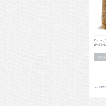
Πέννες 
(PASTA
Δείτ
←
ΠΡΟ