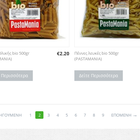
Ολικής bio 500gr
€
2.20
Πέννες λευκές bio 500gr
MANIA)
(PASTAMANIA)
ε Περισσότερα
Δείτε Περισσότερα
→
ΗΓΟΥΜΕΝΗ
1
2
3
4
5
6
7
8
9
ΕΠΌΜΕΝΗ