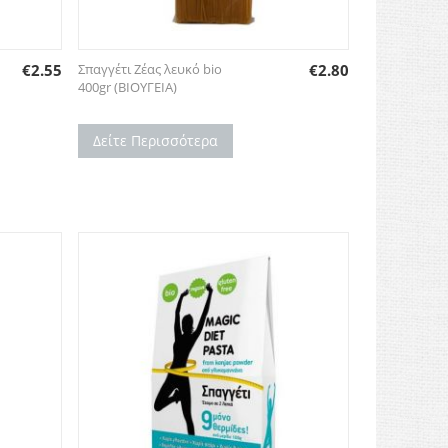
€
2.55
Σπαγγέτι Ζέας λευκό bio
€
2.80
400gr (ΒΙΟΥΓΕΙΑ)
Δείτε Περισσότερα