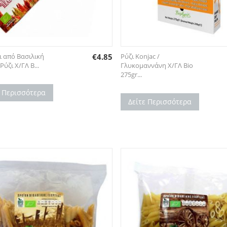
ι από Βασιλική
€
4.85
Ρύζι Konjac /
Ρύζι Χ/ΓΛ B...
Γλυκομαννάνη Χ/ΓΛ Bio
275gr...
ε Περισσότερα
Δείτε Περισσότερα