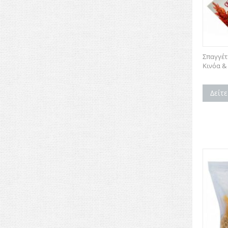
Σπαγγέτ
Κινόα & 
Δείτ