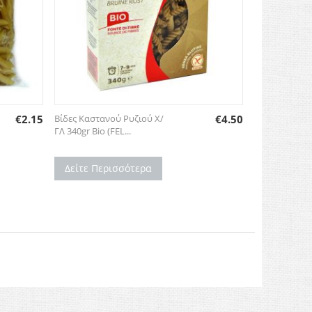
€
2.15
Βίδες Καστανού Ρυζιού Χ/
€
4.50
ΓΛ 340gr Βio (FEL...
Δείτε Περισσότερα