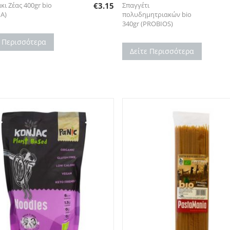
κι Ζέας 400gr bio
€
3.15
Σπαγγέτι
ΙΑ)
πολυδημητριακών bio
340gr (PROBIOS)
ε Περισσότερα
Δείτε Περισσότερα