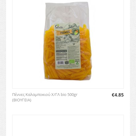
Πέννες Καλαμποκιού Χ/ΓΛ bio 500gr
€
4.85
(ΒΙΟΥΓΕΙΑ)