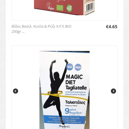
Βίδες Βασιλ. Κινόα & Ρύζι Χ/ΓΛ BIO
€
4.65
250gr ...