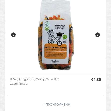
Βίδες Τρίχρωμης Φακής Χ/ΓΛ BIO
€
4.80
225gr (ΒΙΟ...
←
ΠΡΟΗΓΟΥΜΕΝΗ