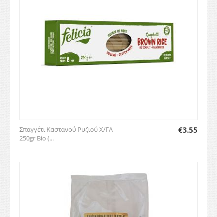
Σπαγγέτι Καστανού Ρυζιού Χ/ΓΛ
€
3.55
250gr Bio (...