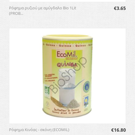
Ρόφημα ρυζιού με αμύγδαλο Bio 1Lit
€
3.65
(PROB...
Ρόφημα Κινόας - σκόνη (ECOMIL)
€
16.80