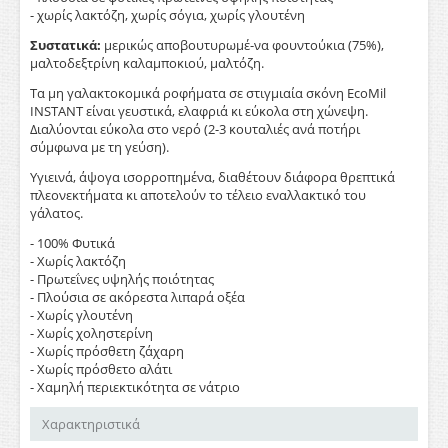
- χωρίς λακτόζη, χωρίς σόγια, χωρίς γλουτένη
Συστατικά:
μερικώς αποβουτυρωμέ-να φουντούκια (75%),
μαλτοδεξτρίνη καλαμποκιού, μαλτόζη.
Τα μη γαλακτοκομικά ροφήματα σε στιγμιαία σκόνη EcoMil
INSTANT είναι γευστικά, ελαφριά κι εύκολα στη χώνεψη.
Διαλύονται εύκολα στο νερό (2-3 κουταλιές ανά ποτήρι
σύμφωνα με τη γεύση).
Υγιεινά, άψογα ισορροπημένα, διαθέτουν διάφορα θρεπτικά
πλεονεκτήματα κι αποτελούν το τέλειο εναλλακτικό του
γάλατος.
- 100% Φυτικά
- Χωρίς λακτόζη
- Πρωτεΐνες υψηλής ποιότητας
- Πλούσια σε ακόρεστα λιπαρά οξέα
- Χωρίς γλουτένη
- Χωρίς χοληστερίνη
- Χωρίς πρόσθετη ζάχαρη
- Χωρίς πρόσθετο αλάτι
- Χαμηλή περιεκτικότητα σε νάτριο
Χαρακτηριστικά