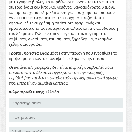
με το γνήσιο βιολογικό παρθένο ΑΓΡΙΕΛΑΙΟ και τα 6 φυτικά
αιθέρια έλαια καλέντουλα, λεβάντα, βαλσαμόχορτο, λεμόνι,
κυπαρίσσι, χαμάμελης κλπ συνταγές που χρησιμοποιούσαν
Άγιοι Πατέρες Θεραπευτές την εποχή του Βυζαντίου. Η
κηραλοιφή είναι χρήσιμη σε άπειρες εφαρμογές και
προστατεύει από τις εξωτερικές απώλειες και την αφυδάτωση
του δέρματος. Ενδείκνυται για εγκαύματα, συγκάματα,
κοψίματα, σκασίματα, τσιμπήματα, ξηροδερμία, σκασμένα
χείλη, αιμορροΐδες.
Τρόποι Χρήσης:
Εφαρμόστε στην περιοχή που εντοπίζετε το
πρόβλημα και κάντε επάλειψη 2 με 3 φορές την ημέρα.
Οι ως άνω πληροφορίες δεν είναι ιατρικές συμβουλές ούτε
υποκατάστατο άλλου επαγγελματία της υγειονομικής
περίθαλψης και δεν αντικαθιστούν την φαρμακευτική αγωγή
που μπορεί να λαμβάνει κάποιος.
Χώρα προέλευσης:
Ελλάδα
Χαρακτηριστικά
Ρωτήστε μας
Έξοδα αποστολής