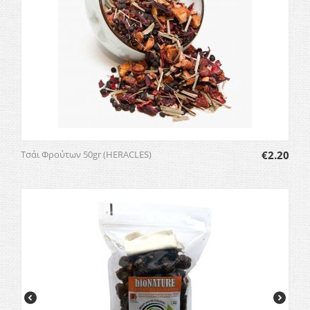
Τσάι Φρούτων 50gr (HERACLES)
€
2.20