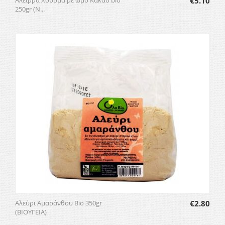
Άλειμμα Χουρμά με ωμό Κακάο bio
€
5.10
250gr (N...
Αλεύρι Αμαράνθου Bio 350gr
€
2.80
(ΒΙΟΥΓΕΙΑ)