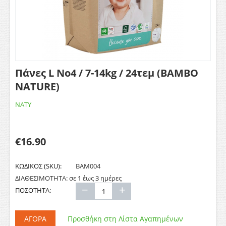
Πάνες L No4 / 7-14kg / 24τεμ (BAMBO
NATURE)
NATY
€
16.90
ΚΩΔΙΚΟΣ (SKU):
BAM004
ΔΙΑΘΕΣΙΜΟΤΗΤΑ:
σε 1 έως 3 ημέρες
−
+
ΠΟΣΟΤΗΤΑ:
ΑΓΟΡΆ
Προσθήκη στη Λίστα Αγαπημένων