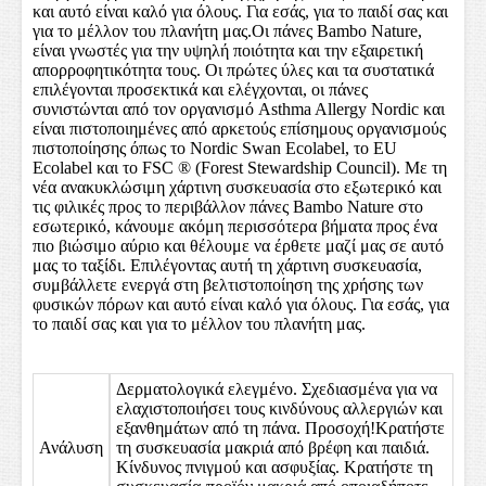
και αυτό είναι καλό για όλους. Για εσάς, για το παιδί σας και
για το μέλλον του πλανήτη μας.
Οι πάνες Bambo Nature,
είναι γνωστές για την υψηλή ποιότητα και την εξαιρετική
απορροφητικότητα τους. Οι πρώτες ύλες και τα συστατικά
επιλέγονται προσεκτικά και ελέγχονται, οι πάνες
συνιστώνται από τον οργανισμό Asthma Allergy Nordic και
είναι πιστοποιημένες από αρκετούς επίσημους οργανισμούς
πιστοποίησης όπως το Nordic Swan Ecolabel, το EU
Ecolabel και το FSC ® (Forest Stewardship Council). Με τη
νέα ανακυκλώσιμη χάρτινη συσκευασία στο εξωτερικό και
τις φιλικές προς το περιβάλλον πάνες Bambo Nature στο
εσωτερικό, κάνουμε ακόμη περισσότερα βήματα προς ένα
πιο βιώσιμο αύριο και θέλουμε να έρθετε μαζί μας σε αυτό
μας το ταξίδι. Επιλέγοντας αυτή τη χάρτινη συσκευασία,
συμβάλλετε ενεργά στη βελτιστοποίηση της χρήσης των
φυσικών πόρων και αυτό είναι καλό για όλους. Για εσάς, για
το παιδί σας και για το μέλλον του πλανήτη μας.
Δερματολογικά ελεγμένο. Σχεδιασμένα για να
ελαχιστοποιήσει τους κινδύνους αλλεργιών και
εξανθημάτων από τη πάνα. Προσοχή!Κρατήστε
Ανάλυση
τη συσκευασία μακριά από βρέφη και παιδιά.
Κίνδυνος πνιγμού και ασφυξίας. Κρατήστε τη