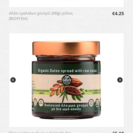
Αλάτι Ιμαλαΐων χοντρό 200gr μύλος
€
4.25
(ΒΙΟΥΓΕΙΑ)