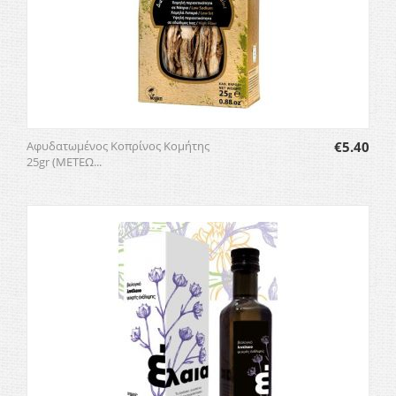
Αφυδατωμένος Κοπρίνος Κομήτης
€
5.40
25gr (ΜΕΤΕΩ...