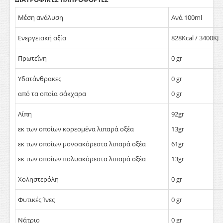
Μέση ανάλυση
Ανά 100ml
Ενεργειακή αξία
828Kcal / 3400KJ
Πρωτεΐνη
0 gr
Υδατάνθρακες
0 gr
από τα οποία σάκχαρα
0 gr
Λίπη
92gr
εκ των οποίων κορεσμένα λιπαρά οξέα
13gr
εκ των οποίων μονοακόρεστα λιπαρά οξέα
61gr
εκ των οποίων πολυακόρεστα λιπαρά οξέα
13gr
Χοληστερόλη
0 gr
Φυτικές Ίνες
0 gr
Νάτριο
0 gr