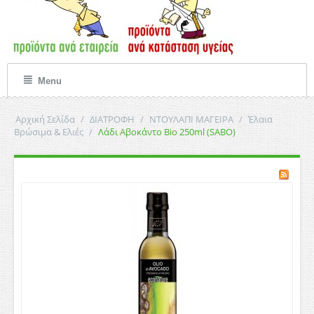
Menu
Αρχική Σελίδα
/
ΔΙΑΤΡΟΦΗ
/
ΝΤΟΥΛΑΠΙ ΜΑΓΕΙΡΑ
/
Έλαια
Βρώσιμα & Ελιές
/
Λάδι Αβοκάντο Bio 250ml (SABO)