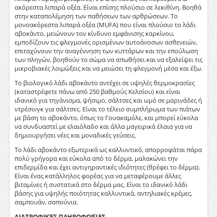
ακόρεστα λιπαρά οξέα. Είναι επίσης πλούσιο σε λεκιθίνη. Βοηθά
στην καταπολέμηση των παθήσεων των αρθρώσεων. Το
μονοακόρεστα λιπαρά οξέα (MUFA) που είναι πλούσιο το λάδι
αβοκάντο, μειώνουν τον κίνδυνο εμφάνισης καρκίνου,
εμποδίζουν τις φλεγμονές ορισμένων αυτοάνοσων ασθενειών,
επιταχύνουν την αναγέννηση των κυττάρων και την επούλωση
των πληγών, βοηθούν το σώμα να απωθήσει και να εξαλείψει τις
μικροβιακές λοιμώξεις και να μειώσει τη φλεγμονή μέσα και έξω.
Το βιολογικό λάδι αβοκάντο αντέχει σε υψηλές θερμοκρασίες
(καταστρέφετε πάνω από 250 βαθμούς Κελσίου) και είναι
ιδανικό για τηγάνισμα, ψήσιμο, σάλτσες και ωμό σε μαρινάδες ή
ντρέσινγκ για σάλτσες. Είναι το τέλειο συμπλήρωμα των πιάτων
με βάση το αβοκάντο, όπως το Γουακαμόλε, και μπορεί εύκολα
να συνδυαστεί με ελαιόλαδο και άλλα μαγειρικά έλαια για να
δημιουργήσει νέες και μοναδικές γεύσεις.
Το λάδι αβοκάντο εξωτερικά ως καλλυντικό, απορροφάται πάρα
πολύ γρήγορα και εύκολα από το δέρμα, μαλακώνει την
επιδερμίδα και έχει αντιγηραντικές ιδιότητες (θρέφει το δέρμα).
Είναι ένας κατάλληλος φορέας για να μεταφέρουμε άλλες
βιταμίνες ή συστατικά στο δέρμα μας. Είναι το ιδανικό λάδι
βάσης για υψηλής ποιότητας καλλυντικά, αντηλιακές κρέμες,
σαμπουάν, σαπούνια.
ΔΙΑΤΡΟΦΙΚΈΣ ΠΛΗΡΟΦΟΡΊΕΣ