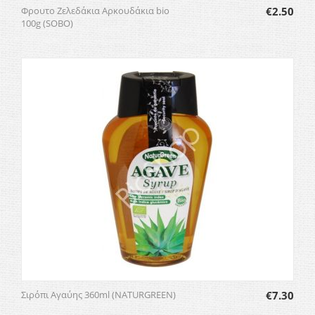
Φρουτο Ζελεδάκια Αρκουδάκια bio
€
2.50
100g (SOBO)
Σιρόπι Αγαύης 360ml (NATURGREEN)
€
7.30