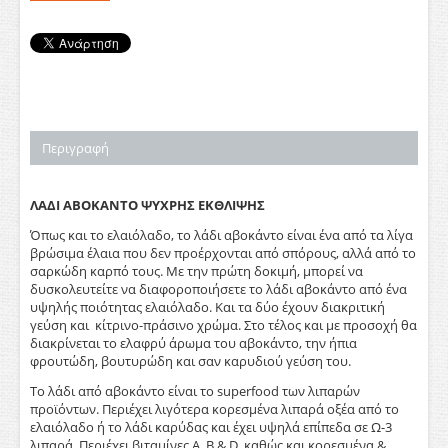
Περιγραφή
ΛΑΔΙ ΑΒΟΚΑΝΤΟ ΨΥΧΡΗΣ ΕΚΘΛΙΨΗΣ
Όπως και το ελαιόλαδο, το λάδι αβοκάντο είναι ένα από τα λίγα
βρώσιμα έλαια που δεν προέρχονται από σπόρους, αλλά από το
σαρκώδη καρπό τους. Με την πρώτη δοκιμή, μπορεί να
δυσκολευτείτε να διαφοροποιήσετε το λάδι αβοκάντο από ένα
υψηλής ποιότητας ελαιόλαδο. Και τα δύο έχουν διακριτική
γεύση και κίτρινο-πράσινο χρώμα. Στο τέλος και με προσοχή θα
διακρίνεται το ελαφρύ άρωμα του αβοκάντο, την ήπια
φρουτώδη, βουτυρώδη και σαν καρυδιού γεύση του.
Το λάδι από αβοκάντο είναι το superfood των λιπαρών
προϊόντων. Περιέχει λιγότερα κορεσμένα λιπαρά οξέα από το
ελαιόλαδο ή το λάδι καρύδας και έχει υψηλά επίπεδα σε Ω-3
λιπαρά. Περιέχει βιταμίνες Α, Β & D, καθώς και κορεσμένα &